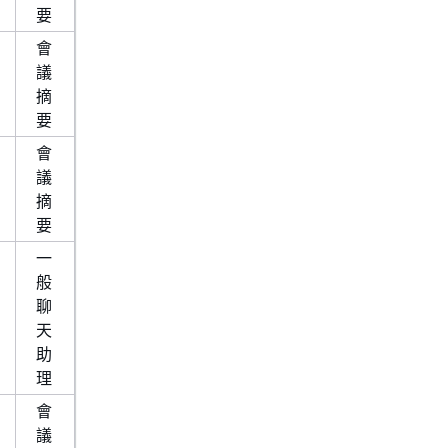
要
會
議
摘
要
會
議
摘
要
一
般
聊
天
助
理
會
議