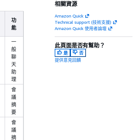
相關資源
Amazon Quick
功
Technical support (技術支援)
能
Amazon Quick 使用者論壇
一
此頁面是否有幫助？
般
是
否
聊
提供意見回饋
天
助
理
會
議
摘
要
會
議
摘