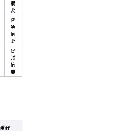
摘
要
會
議
摘
要
會
議
摘
要
。
員動作