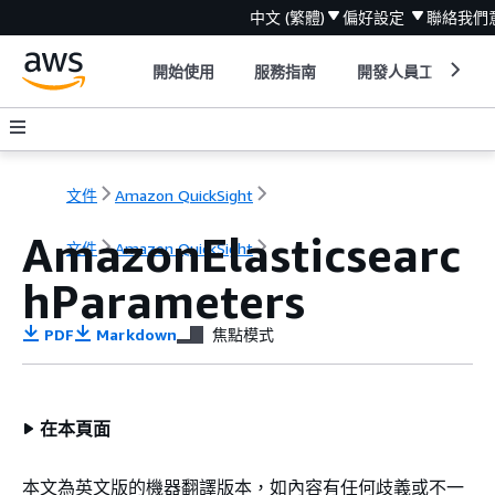
中文 (繁體)
偏好設定
聯絡我們
開始使用
服務指南
開發人員工具
文件
Amazon QuickSight
AmazonElasticsearc
文件
Amazon QuickSight
hParameters
PDF
Markdown
焦點模式
在本頁面
本文為英文版的機器翻譯版本，如內容有任何歧義或不一