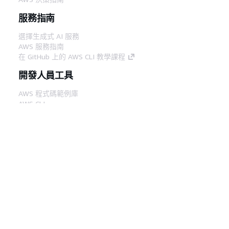
服務指南
選擇生成式 AI 服務
AWS 服務指南
在 GitHub 上的 AWS CLI 教學課程
開發人員工具
AWS 程式碼範例庫
AWS CLI
AWS 建構家中心
AWS 開發人員工具部落格
實用的連結
下載 AWS 文件 MCP 伺服器
登入 AWS Console
AWS re:Post
隱私權
網站條款
Cookie 偏好設定
©
2026, Amazon Web Services, Inc.或其附屬公司。保留