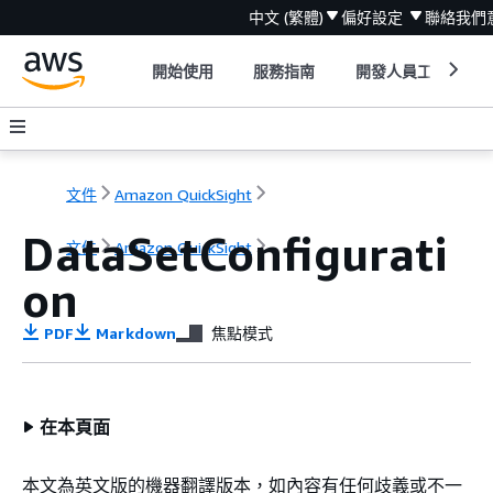
中文 (繁體)
偏好設定
聯絡我們
開始使用
服務指南
開發人員工具
文件
Amazon QuickSight
DataSetConfigurati
文件
Amazon QuickSight
on
PDF
Markdown
焦點模式
在本頁面
本文為英文版的機器翻譯版本，如內容有任何歧義或不一