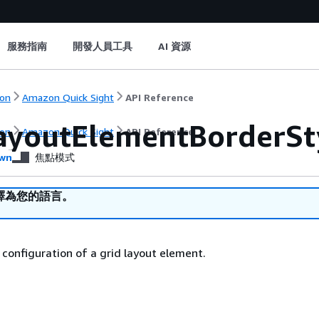
服務指南
開發人員工具
AI 資源
on
Amazon Quick Sight
API Reference
ayoutElementBorderSt
on
Amazon Quick Sight
API Reference
wn
焦點模式
譯為您的語言。
 configuration of a grid layout element.