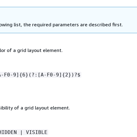
lowing list, the required parameters are described first.
or of a grid layout element.
A-F0-9]
{
6}(?:[A-F0-9]
{
2})?$
ibility of a grid layout element.
HIDDEN | VISIBLE