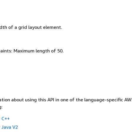
dth of a grid layout element.
aints: Maximum length of 50.
tion about using this API in one of the language-specific A
g:
 C++
 Java V2