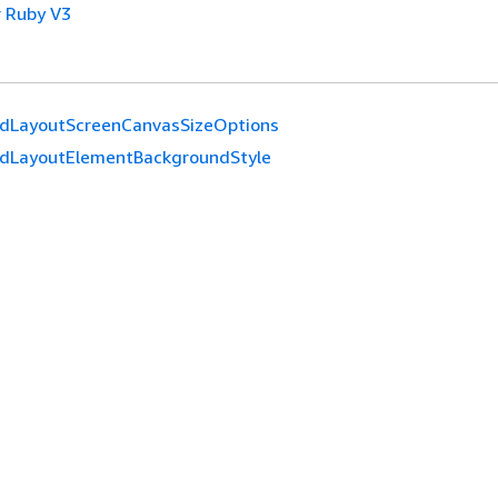
 Ruby V3
idLayoutScreenCanvasSizeOptions
idLayoutElementBackgroundStyle