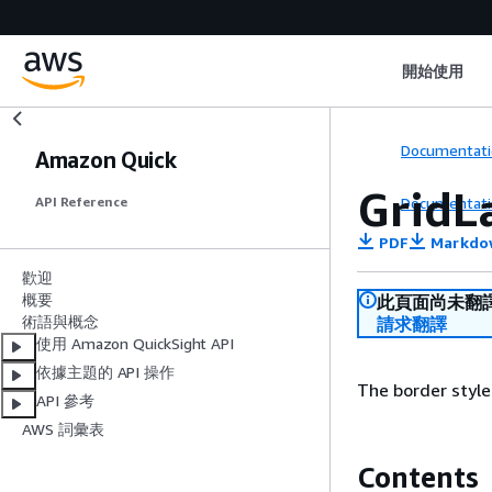
開始使用
Documentati
Amazon Quick
GridL
Documentati
API Reference
PDF
Markdo
歡迎
概要
此頁面尚未翻
術語與概念
請求翻譯
使用 Amazon QuickSight API
依據主題的 API 操作
The border style
API 參考
AWS 詞彙表
Contents