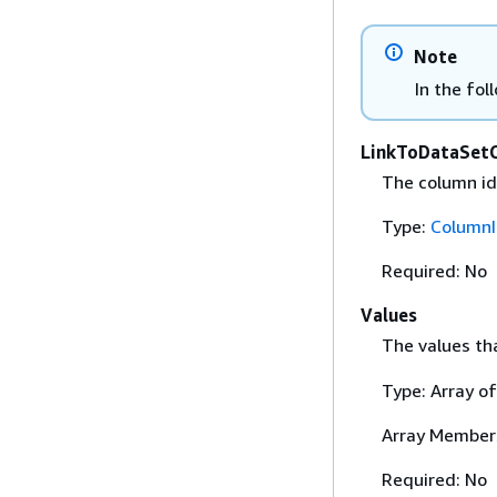
Note
In the fol
LinkToDataSet
The column id
Type:
ColumnI
Required: No
Values
The values th
Type: Array of
Array Member
Required: No