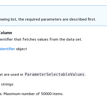
lowing list, the required parameters are described first.
Column
entifier that fetches values from the data set.
dentifier
object
at are used in
.
ParameterSelectableValues
 strings
s: Maximum number of 50000 items.