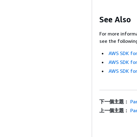
See Also
For more informa
see the followin
AWS SDK for
AWS SDK for
AWS SDK for
下一個主題：
Pa
上一個主題：
Pa