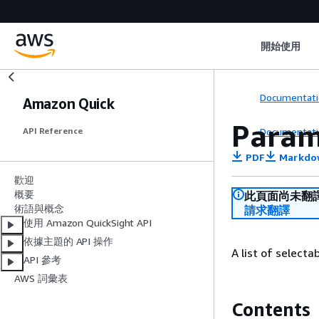
開始使用
Documentati
Amazon Quick
Param
Documentati
API Reference
PDF
Markdo
歡迎
概要
此頁面尚未翻
術語與概念
請求翻譯
使用 Amazon QuickSight API
依據主題的 API 操作
A list of selecta
API 參考
AWS 詞彙表
Contents