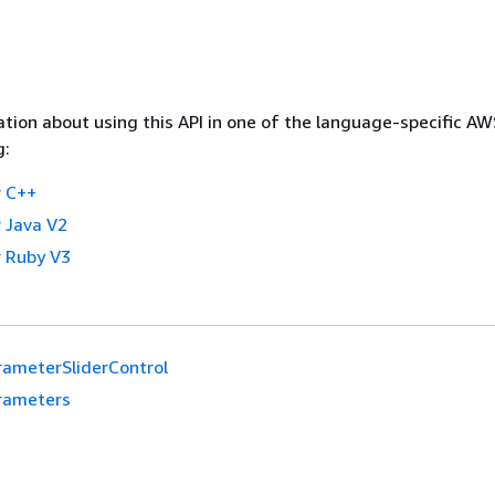
tion about using this API in one of the language-specific A
g:
 C++
 Java V2
 Ruby V3
rameterSliderControl
rameters