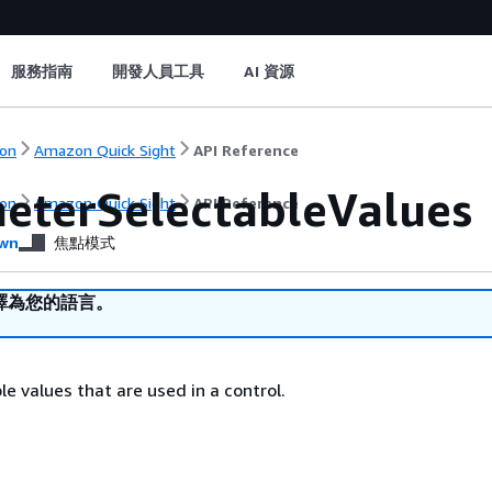
服務指南
開發人員工具
AI 資源
on
Amazon Quick Sight
API Reference
eterSelectableValues
on
Amazon Quick Sight
API Reference
wn
焦點模式
譯為您的語言。
ble values that are used in a control.