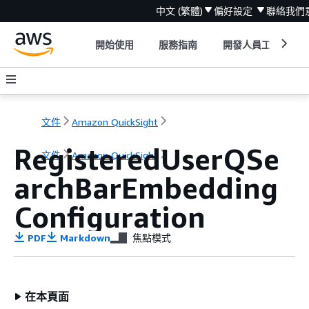
中文 (繁體)
偏好設定
聯絡我們
開始使用
服務指南
開發人員工具
文件
Amazon QuickSight
RegisteredUserQSe
文件
Amazon QuickSight
archBarEmbedding
Configuration
PDF
Markdown
焦點模式
在本頁面