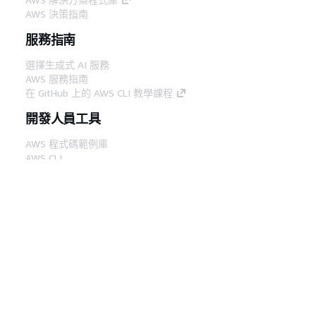
AWS 決策指南
服務指南
選擇生成式 AI 服務
AWS 服務指南
在 GitHub 上的 AWS CLI 教學課程
開發人員工具
AWS 程式碼範例庫
AWS CLI
AWS 建構家中心
AWS 開發人員工具部落格
實用的連結
下載 AWS 文件 MCP 伺服器
登入 AWS Console
AWS re:Post
隱私權
網站條款
Cookie 偏好設定
©