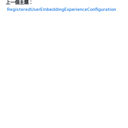
上一個主題：
RegisteredUserEmbeddingExperienceConfiguration