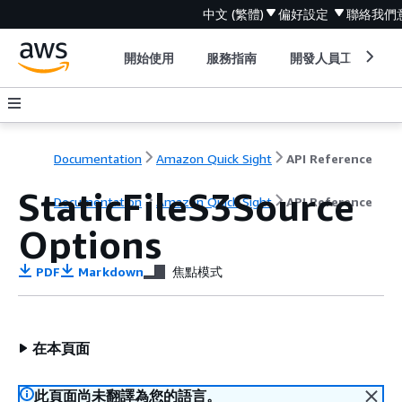
中文 (繁體)
偏好設定
聯絡我們
開始使用
服務指南
開發人員工具
Documentation
Amazon Quick Sight
API Reference
StaticFileS3Source
Documentation
Amazon Quick Sight
API Reference
Options
PDF
Markdown
焦點模式
在本頁面
此頁面尚未翻譯為您的語言。