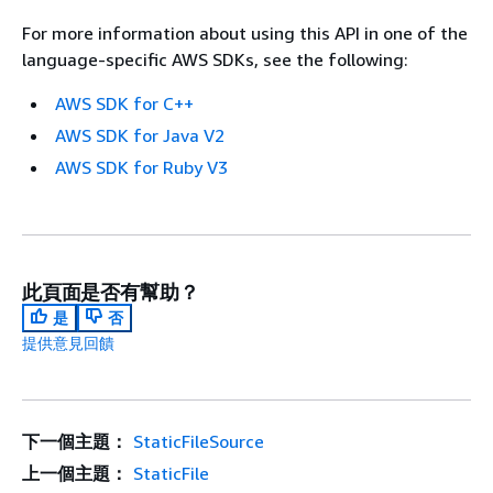
For more information about using this API in one of the
language-specific AWS SDKs, see the following:
AWS SDK for C++
AWS SDK for Java V2
AWS SDK for Ruby V3
此頁面是否有幫助？
是
否
提供意見回饋
下一個主題：
StaticFileSource
上一個主題：
StaticFile