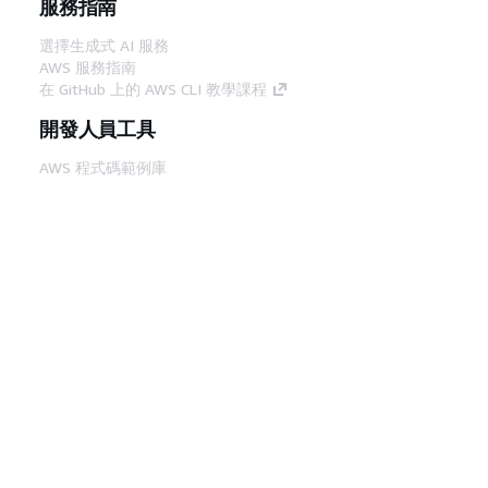
服務指南
選擇生成式 AI 服務
AWS 服務指南
在 GitHub 上的 AWS CLI 教學課程
開發人員工具
AWS 程式碼範例庫
AWS CLI
AWS 建構家中心
AWS 開發人員工具部落格
實用的連結
下載 AWS 文件 MCP 伺服器
登入 AWS Console
AWS re:Post
隱私權
網站條款
Cookie 偏好設定
©
2026, Amazon Web Services, Inc.或其附屬公司。保留
中文 (繁體)
所有權利。