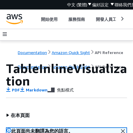
中文 (繁體)
偏好設定
聯絡我們
開始使用
服務指南
開發人員工具
Documentation
Amazon Quick Sight
API Reference
TableInlineVisualiza
Documentation
Amazon Quick Sight
API Reference
tion
PDF
Markdown
焦點模式
在本頁面
此頁面尚未翻譯為您的語言。