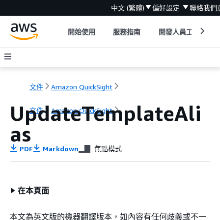
中文 (繁體)
偏好設定
聯絡我們
開始使用
服務指南
開發人員工具
文件
Amazon QuickSight
UpdateTemplateAli
文件
Amazon QuickSight
as
PDF
Markdown
焦點模式
在本頁面
本文為英文版的機器翻譯版本，如內容有任何歧義或不一