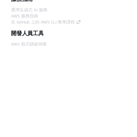
選擇生成式 AI 服務
AWS 服務指南
在 GitHub 上的 AWS CLI 教學課程
開發人員工具
AWS 程式碼範例庫
AWS CLI
AWS 建構家中心
AWS 開發人員工具部落格
實用的連結
下載 AWS 文件 MCP 伺服器
登入 AWS Console
AWS re:Post
隱私權
網站條款
Cookie 偏好設定
©
2026, Amazon Web Services, Inc.或其附屬公司。保留
中文 (繁體)
所有權利。