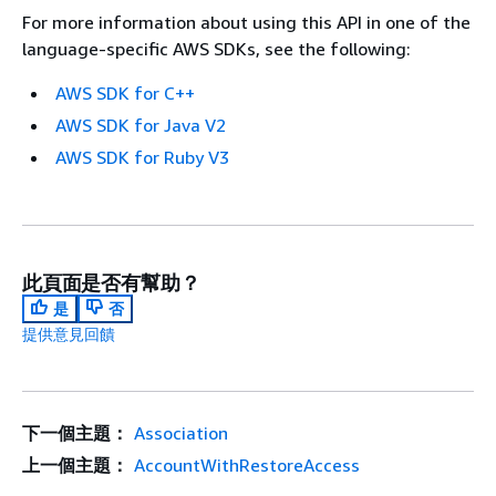
For more information about using this API in one of the
language-specific AWS SDKs, see the following:
AWS SDK for C++
AWS SDK for Java V2
AWS SDK for Ruby V3
此頁面是否有幫助？
是
否
提供意見回饋
下一個主題：
Association
上一個主題：
AccountWithRestoreAccess