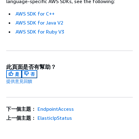
language-specific AWS SDKs, see the following:
AWS SDK for C++
AWS SDK for Java V2
AWS SDK for Ruby V3
此頁面是否有幫助？
是
否
提供意見回饋
下一個主題：
EndpointAccess
上一個主題：
ElasticIpStatus