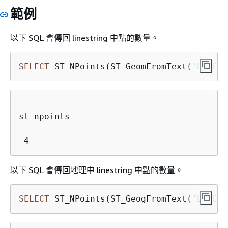
範例
以下 SQL 會傳回 linestring 中點的數量。
SELECT
 ST_NPoints(ST_GeomFromText(
'LINEST
st_npoints

-------------

以下 SQL 會傳回地理中 linestring 中點的數量。
SELECT
 ST_NPoints(ST_GeogFromText(
'LINEST