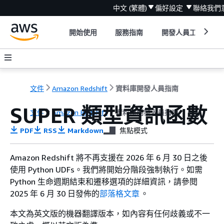
中文 (繁體)
偏好設定
聯絡我們
開始使用
服務指南
開發人員工具
文件
Amazon Redshift
資料庫開發人員指南
SUPER 類型資訊函數
文件
Amazon Redshift
資料庫開發人員指南
PDF
RSS
Markdown
焦點模式
Amazon Redshift 將不再支援在 2026 年 6 月 30 日之後
使用 Python UDFs。我們將開始分階段強制執行。如需
Python 生命週期結束和遷移選項的詳細資訊，請參閱
2025 年 6 月 30 日發佈的
部落格文章
。
本文為英文版的機器翻譯版本，如內容有任何歧義或不一