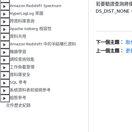
若要驗證查詢將
Amazon Redshift Spectrum
DS_DIST_N
HyperLogLog 草圖
跨資料庫查詢
Apache Iceberg 相容性
資料共用
下一個主題：
取
Amazon Redshift 中的半結構化資料
上一個主題：
更
機器學習
調校查詢效能
工作負載管理
資料庫安全
SQL 參考
系統資料表和檢視參考
組態參考
文件歷史紀錄