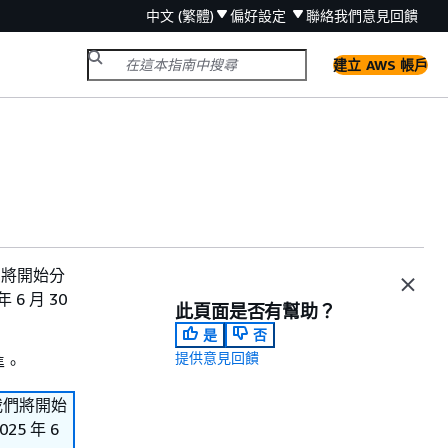
中文 (繁體)
偏好設定
聯絡我們
意見回饋
建立 AWS 帳戶
。我們將開始分
6 月 30
此頁面是否有幫助？
是
否
提供意見回饋
準。
s。我們將開始
5 年 6