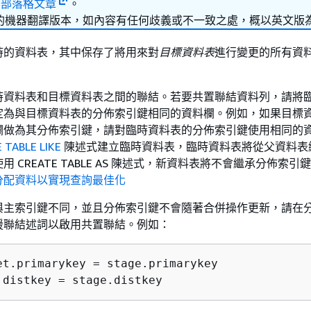
的
部落格文章
。
的機器翻譯版本，如內容有任何歧義或不一致之處，概以英文版
時的資料表，其中保存了將用來對
目標資料表
進行變更的所有資
時資料表和目標資料表之間的聯結。若要共置聯結資料列，請將
定為與目標資料表的分佈索引鍵相同的資料欄。例如，如果目標
欄做為其分佈索引鍵，請對臨時資料表的分佈索引鍵使用相同的
 TABLE LIKE
陳述式建立臨時資料表，臨時資料表將從父資料表
 CREATE TABLE AS 陳述式，新資料表將不會繼承分佈索引
分配資料以實現查詢最佳化
與主索引鍵不同，並且分佈索引鍵不會隨著合併操作更新，請在
援聯結述詞以啟用共置聯結。例如：
et.primarykey = stage.primarykey 

.distkey = stage.distkey 