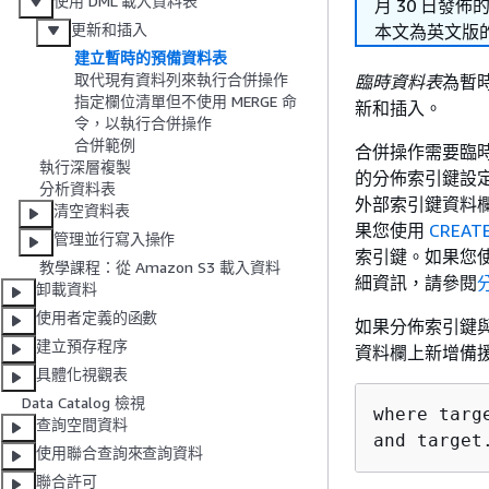
使用 DML 載入資料表
月 30 日發佈
更新和插入
本文為英文版
建立暫時的預備資料表
取代現有資料列來執行合併操作
臨時資料表
為暫
指定欄位清單但不使用 MERGE 命
新和插入。
令，以執行合併操作
合併範例
合併操作需要臨
執行深層複製
的分佈索引鍵設
分析資料表
外部索引鍵資料
清空資料表
果您使用
CREATE
管理並行寫入操作
索引鍵。如果您使用
教學課程：從 Amazon S3 載入資料
細資訊，請參閱
卸載資料
使用者定義的函數
如果分佈索引鍵
建立預存程序
資料欄上新增備
具體化視觀表
Data Catalog 檢視
where targ
查詢空間資料
and target
使用聯合查詢來查詢資料
聯合許可