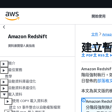
開始使用
文件
Amazo
Amazon Redshift
建立
文件
Amazo
資料庫開發人員指南
PDF
RSS
M
簡介
Amazon Reds
最佳實務
階段強制執行。如需
教學
日發佈的
部落格
自動資料庫最佳化
自動資料表最佳化
本文為英文版的
載入資料
使用 COPY 載入資料表
Amazon Red
分階段強制執行。
建立 S3 事件整合以自動複製檔案