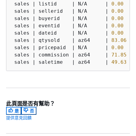
 sales 
|
 listid     
|
 N
/
A      
|
0.00
 sales 
|
 sellerid   
|
 N
/
A      
|
0.00
 sales 
|
 buyerid    
|
 N
/
A      
|
0.00
 sales 
|
 eventid    
|
 N
/
A      
|
0.00
 sales 
|
 dateid     
|
 N
/
A      
|
0.00
 sales 
|
 qtysold    
|
 az64     
|
83.06
 sales 
|
 pricepaid  
|
 N
/
A      
|
0.00
 sales 
|
 commission 
|
 az64     
|
71.85
 sales 
|
 saletime   
|
 az64     
|
49.63
此頁面是否有幫助？
是
否
提供意見回饋