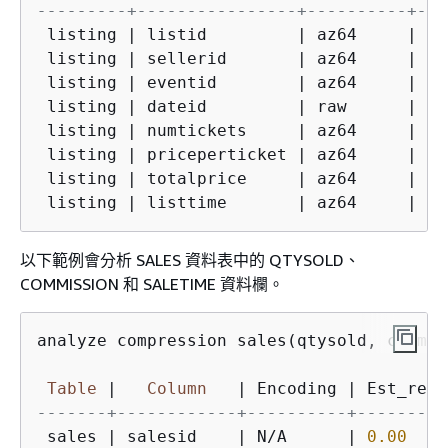
---------+----------------+----------+---
 listing 
|
 listid         
|
 az64     
|
40
 listing 
|
 sellerid       
|
 az64     
|
46
 listing 
|
 eventid        
|
 az64     
|
53
 listing 
|
 dateid         
|
 raw      
|
0.
 listing 
|
 numtickets     
|
 az64     
|
65
 listing 
|
 priceperticket 
|
 az64     
|
72
 listing 
|
 totalprice     
|
 az64     
|
68
 listing 
|
 listtime       
|
 az64     
|
49
以下範例會分析 SALES 資料表中的 QTYSOLD、
COMMISSION 和 SALETIME 資料欄。
analyze compression sales(qtysold, commis
Table
|
Column
|
 Encoding 
|
-------+------------+----------+---------
 sales 
|
 salesid    
|
 N
/
A      
|
0.00