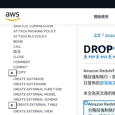
ALTER TABLE APPEND
更改範本
ALTER USER
開始使用
ANALYZE
ANALYZE COMPRESSION
ATTACH MASKING POLICY
文件
Amazo
ATTACH RLS POLICY
BEGIN
DROP
CALL
文件
Amazo
取消
PDF
RSS
M
CLOSE
COMMENT
COMMIT
Amazon Reds
COPY
階段強制執行。如需
CREATE DATABASE
日發佈的
部落格
CREATE DATASHARE
CREATE EXTERNAL FUNCTION
本文為英文版的
CREATE EXTERNAL MODEL
CREATE EXTERNAL SCHEMA
Amazon Red
CREATE EXTERNAL TABLE
分階段強制執行。
CREATE EXTERNAL VIEW