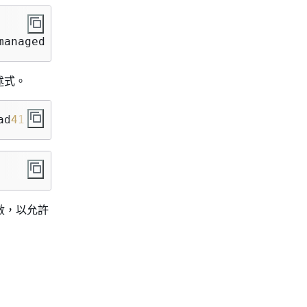
managed datashare(s) requires session variabl
述式。
ad
41
';
變數，以允許