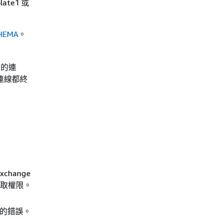
ate1 或
HEMA
。
中的連
連線都終
change
存取權限。
生的錯誤。