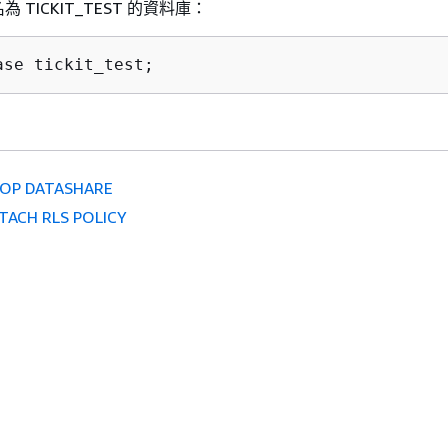
TICKIT_TEST 的資料庫：
ase tickit_test;
OP DATASHARE
TACH RLS POLICY