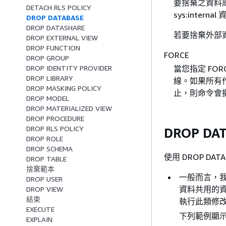
要捨棄之資料庫的名
DETACH RLS POLICY
sys:inte
DROP DATABASE
DROP DATASHARE
若要捨棄外部
DROP EXTERNAL VIEW
DROP FUNCTION
FORCE
DROP GROUP
DROP IDENTITY PROVIDER
當您指定 FOR
DROP LIBRARY
線。如果所有
DROP MASKING POLICY
止，則命令會
DROP MODEL
DROP MATERIALIZED VIEW
DROP PROCEDURE
DROP RLS POLICY
DROP DA
DROP ROLE
DROP SCHEMA
使用 DROP D
DROP TABLE
捨棄範本
一般而言，我們不
DROP USER
資料共用的資
DROP VIEW
結束
執行此類修改可
EXECUTE
下列範例顯示當
EXPLAIN