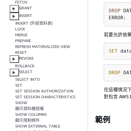
FETCH
GRANT
DROP
 DA
INSERT
ERROR: 
INSERT (外部資料表)
LOCK
若要允許捨棄
MERGE
PREPARE
REFRESH MATERIALIZED VIEW
SET
 dat
RESET
REVOKE
ROLLBACK
SELECT
DROP
 DA
SELECT INTO
SET
在這種情況下
SET SESSION AUTHORIZATION
對包含 AWS 
SET SESSION CHARACTERISTICS
SHOW
顯示資料欄授權
SHOW COLUMNS
範例
顯示限制條件
SHOW EXTERNAL TABLE