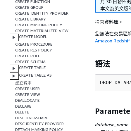
月 30 日發佈
CREATE FUNCTION
CREATE GROUP
本文為英文版
CREATE IDENTITY PROVIDER
CREATE LIBRARY
捨棄資料庫。
CREATE MASKING POLICY
CREATE MATERIALIZED VIEW
您無法在交易區塊 (
CREATE MODEL
Amazon Reds
CREATE PROCEDURE
CREATE RLS POLICY
CREATE ROLE
CREATE SCHEMA
語法
CREATE TABLE
CREATE TABLE AS
DROP DATAB
建立範本
CREATE USER
CREATE VIEW
DEALLOCATE
DECLARE
Paramete
DELETE
DESC DATASHARE
DESC IDENTITY PROVIDER
database_name
DETACH MASKING POLICY