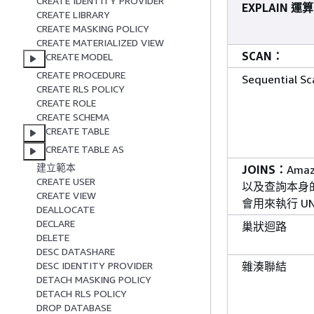
CREATE IDENTITY PROVIDER
EXPLAIN 運
CREATE LIBRARY
CREATE MASKING POLICY
CREATE MATERIALIZED VIEW
SCAN：
CREATE MODEL
CREATE PROCEDURE
Sequential Sc
CREATE RLS POLICY
CREATE ROLE
CREATE SCHEMA
CREATE TABLE
CREATE TABLE AS
建立範本
JOINS：
Ama
CREATE USER
以及查詢本身
CREATE VIEW
會用來執行 UN
DEALLOCATE
DECLARE
巢狀迴路
DELETE
DESC DATASHARE
DESC IDENTITY PROVIDER
雜湊聯結
DETACH MASKING POLICY
DETACH RLS POLICY
DROP DATABASE