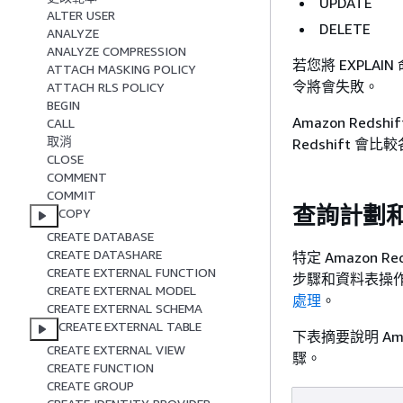
UPDATE
ALTER USER
DELETE
ANALYZE
ANALYZE COMPRESSION
若您將 EXPLA
ATTACH MASKING POLICY
令將會失敗。
ATTACH RLS POLICY
BEGIN
Amazon Red
CALL
取消
Redshift 
CLOSE
COMMENT
COMMIT
查詢計劃
COPY
CREATE DATABASE
CREATE DATASHARE
特定 Amazon
CREATE EXTERNAL FUNCTION
步驟和資料表操
CREATE EXTERNAL MODEL
處理
。
CREATE EXTERNAL SCHEMA
CREATE EXTERNAL TABLE
下表摘要說明 Am
CREATE EXTERNAL VIEW
驟。
CREATE FUNCTION
CREATE GROUP