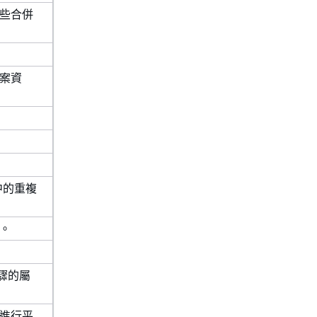
些合併
案資
查詢中的重複
。
和步驟的屬
進行平