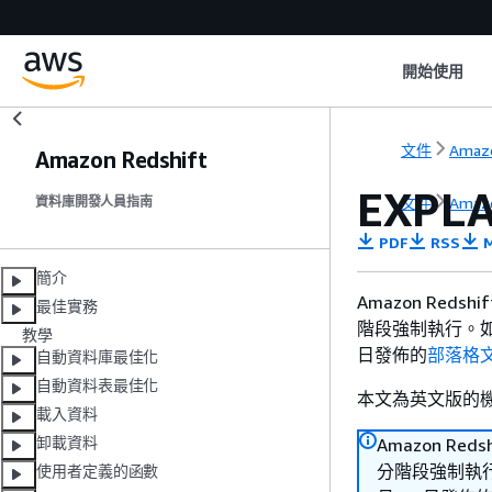
開始使用
文件
Amazo
Amazon Redshift
EXPLA
文件
Amazo
資料庫開發人員指南
PDF
RSS
M
簡介
Amazon Reds
最佳實務
階段強制執行。如需
教學
日發佈的
部落格
自動資料庫最佳化
自動資料表最佳化
本文為英文版的
載入資料
卸載資料
Amazon Red
分階段強制執行。
使用者定義的函數