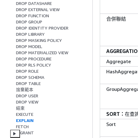
DROP DATASHARE
DROP EXTERNAL VIEW
DROP FUNCTION
合併聯結
DROP GROUP
DROP IDENTITY PROVIDER
DROP LIBRARY
DROP MASKING POLICY
DROP MODEL
AGGREGATI
DROP MATERIALIZED VIEW
DROP PROCEDURE
Aggregate
DROP RLS POLICY
DROP ROLE
HashAggrega
DROP SCHEMA
DROP TABLE
GroupAggreg
捨棄範本
DROP USER
DROP VIEW
結束
SORT：
在查
EXECUTE
EXPLAIN
Sort
FETCH
GRANT