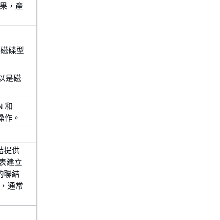
果，產
是磁碟型
可以是磁
N 和
碟操作。
結提供
料表建立
的聯結
，通常