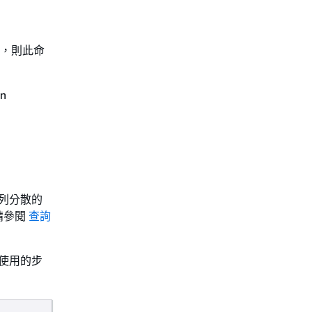
操作，則此命
n
系列分散的
請參閱
查詢
可使用的步