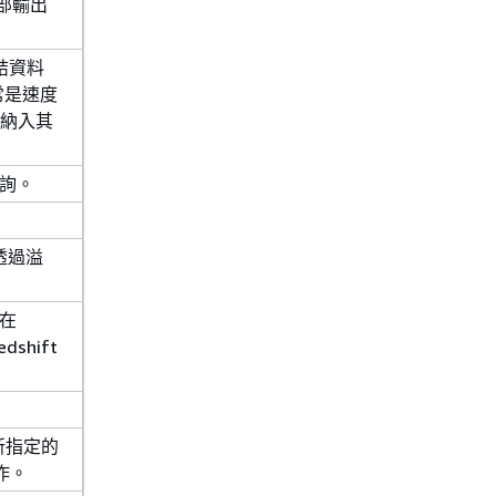
內部輸出
結資料
常是速度
(不納入其
查詢。
透過溢
在
dshift
作所指定的
作。