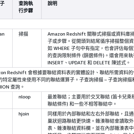
算子
查詢執
說明
行步驟
an
掃描
Amazon Redshift 關聯式掃描或資料
子或步驟。從開頭到結尾循序掃描整個資
如 WHERE 子句中有指定，也會評估每
的查詢限制條件 (篩選條件)。還會用來執
INSERT、UPDATE 和 DELETE 陳述式。
zon Redshift 會根據要聯結資料表的實體設計、聯結所需資料
的特定屬性來使用不同的聯結運算子。子查詢掃描 – 子查詢掃描
ION 查詢。
nloop
最差聯結；主要用於交叉聯結 (笛卡兒乘
聯結條件) 和一些不相等聯結中。
hjoin
同樣用於內部聯結和左右外部聯結，且通
巢狀迴路聯結更快速。雜湊聯結會讀取外
表、雜湊聯結資料欄，並在內部雜湊表中