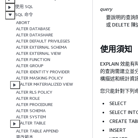
使用 SQL
query
SQL 命令
要說明的查詢陳述式
ABORT
或 DELETE 
ALTER DATABASE
ALTER DATASHARE
ALTER DEFAULT PRIVILEGES
ALTER EXTERNAL SCHEMA
使用須知
ALTER EXTERNAL VIEW
ALTER FUNCTION
EXPLAIN 
ALTER GROUP
的查詢需建立並分
ALTER IDENTITY PROVIDER
ALTER MASKING POLICY
構描述和統計資訊
ALTER MATERIALIZED VIEW
您只能針對下列命令
ALTER RLS POLICY
ALTER ROLE
SELECT
ALTER PROCEDURE
ALTER SCHEMA
SELECT INT
ALTER SYSTEM
CREATE TAB
ALTER TABLE
INSERT
ALTER TABLE APPEND
更改範本