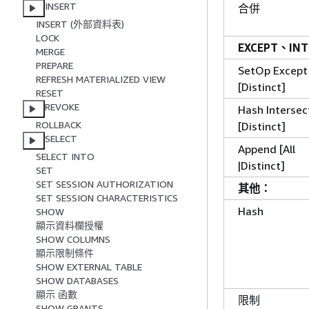
INSERT
合併
INSERT (外部資料表)
LOCK
EXCEPT、IN
MERGE
PREPARE
SetOp Except
REFRESH MATERIALIZED VIEW
[Distinct]
RESET
REVOKE
Hash Intersec
ROLLBACK
[Distinct]
SELECT
Append [All
SELECT INTO
|Distinct]
SET
SET SESSION AUTHORIZATION
其他：
SET SESSION CHARACTERISTICS
Hash
SHOW
顯示資料欄授權
SHOW COLUMNS
顯示限制條件
SHOW EXTERNAL TABLE
SHOW DATABASES
顯示 函數
限制
SHOW GRANTS