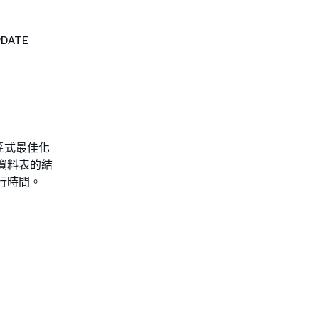
DATE
達式最佳化
時資料表的結
執行時間。