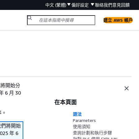
中文 (繁體)
偏好設定
聯絡我們
意見回饋
建立 AWS 帳戶
。我們將開始分
6 月 30
在本頁面
準。
語法
Parameters
s。我們將開始
使用須知
5 年 6
查詢計劃和執行步驟
針對 RLS 使用 EXPLAIN