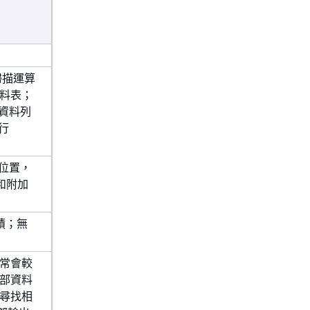
庫掃描運算
料表；
個資料列
行
的位置，
和附加
積；無
常會較
部資料
尋找相