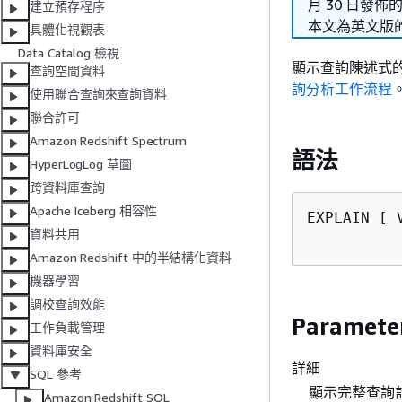
月 30 日發佈
建立預存程序
本文為英文版
具體化視觀表
Data Catalog 檢視
顯示查詢陳述式
查詢空間資料
詢分析工作流程
使用聯合查詢來查詢資料
聯合許可
Amazon Redshift Spectrum
語法
HyperLogLog 草圖
跨資料庫查詢
Apache Iceberg 相容性
EXPLAIN [ 
資料共用
Amazon Redshift 中的半結構化資料
機器學習
調校查詢效能
Paramete
工作負載管理
資料庫安全
詳細
SQL 參考
顯示完整查詢
Amazon Redshift SQL