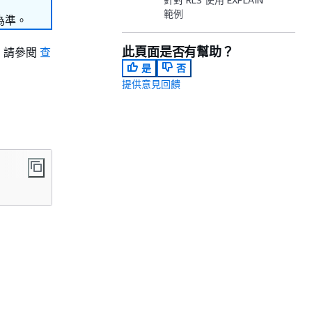
範例
為準。
此頁面是否有幫助？
，請參閱
查
是
否
提供意見回饋