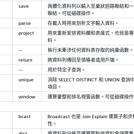
save
具體化資料列以輸入至巢狀迴路聯結和一
聯結。可從磁碟操作。
parse
在載入時用來剖析文字輸入資料。
project
用來重新安排資料欄和表達式，也就是專
料。
--
執行未牽涉任何資料表存取的純量函數。
return
將資料列傳回至領導者或用戶端。
--
用於特定子查詢。
unique
消除 SELECT DISTINCT 和 UNION 
項目。
window
運算彙整和排名視窗函數。可從磁碟操作
bcast
Broadcast 也是 Join Explain 運算子
性。
dist
將資料列分佈至運算節點供資料倉儲叢集