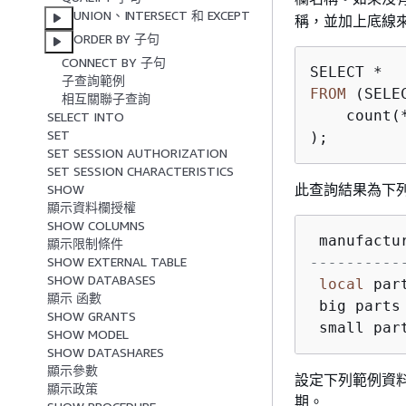
UNION、INTERSECT 和 EXCEPT
稱，並加上底線
ORDER BY 子句
CONNECT BY 子句
子查詢範例
FROM
 (SELE
相互關聯子查詢
    count(
SELECT INTO
SET
);
SET SESSION AUTHORIZATION
SET SESSION CHARACTERISTICS
此查詢結果為下
SHOW
顯示資料欄授權
SHOW COLUMNS
 manufactu
顯示限制條件
----------
SHOW EXTERNAL TABLE
SHOW DATABASES
local
 par
顯示 函數
 big parts
SHOW GRANTS
 small par
SHOW MODEL
SHOW DATASHARES
顯示參數
設定下列範例資
顯示政策
期。