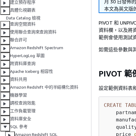
月 30 日發佈
建立預存程序
本文為英文版
具體化視觀表
Data Catalog 檢視
PIVOT 和 U
查詢空間資料
資料欄，以及將
使用聯合查詢來查詢資料
範例會使用測試
聯合許可
Amazon Redshift Spectrum
如需這些參數與
HyperLogLog 草圖
跨資料庫查詢
Apache Iceberg 相容性
PIVOT 範
資料共用
Amazon Redshift 中的半結構化資料
設定範例資料表
機器學習
調校查詢效能
CREATE
TAB
工作負載管理
    partna
資料庫安全
    manufa
SQL 參考
    qualit
    price 
Amazon Redshift SQL