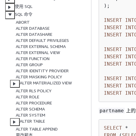
);

使用 SQL
SQL 命令
INSERT
INT
ABORT
INSERT
INT
ALTER DATABASE
ALTER DATASHARE
INSERT
INT
ALTER DEFAULT PRIVILEGES
ALTER EXTERNAL SCHEMA
INSERT
INT
ALTER EXTERNAL VIEW
INSERT
INT
ALTER FUNCTION
INSERT
INT
ALTER GROUP
ALTER IDENTITY PROVIDER
ALTER MASKING POLICY
INSERT
INT
ALTER MATERIALIZED VIEW
INSERT
INT
ALTER RLS POLICY
INSERT
INT
ALTER ROLE
ALTER PROCEDURE
ALTER SCHEMA
上的 
partname
ALTER SYSTEM
ALTER TABLE
SELECT
*
ALTER TABLE APPEND
FROM
 (
SELE
更改範本