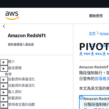
開始使用
文件
Amazo
Amazon Redshift
PIVO
文件
Amazo
資料庫開發人員指南
PDF
RSS
M
簡介
Amazon Reds
最佳實務
階段強制執行。如需
教學
日發佈的
部落格
自動資料庫最佳化
自動資料表最佳化
本文為英文版的
載入資料
卸載資料
Amazon Red
分階段強制執行。
使用者定義的函數