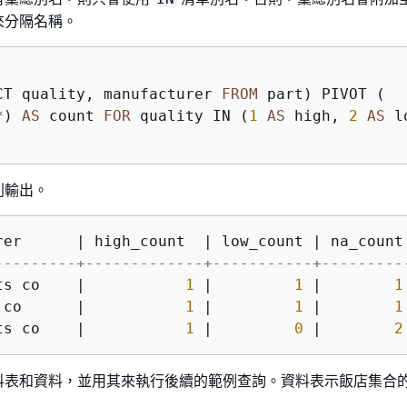
來分隔名稱。
CT quality, manufacturer 
FROM
 part) PIVOT (

*) 
AS
 count 
FOR
 quality IN (
1
AS
 high, 
2
AS
 l
列輸出。
rer      
|
 high_count  
|
 low_count 
|
---------+-------------+-----------+---------
ts co    
|
1
|
1
|
1
 co      
|
1
|
1
|
1
ts co    
|
1
|
0
|
2
料表和資料，並用其來執行後續的範例查詢。資料表示飯店集合