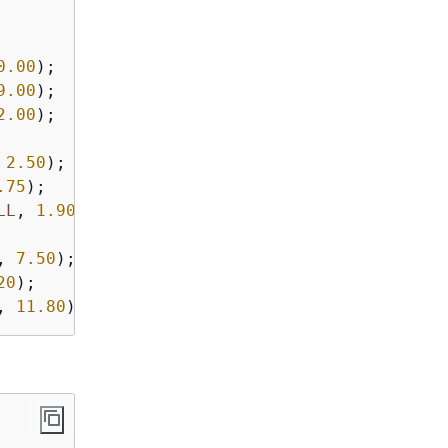
0.00
9.00
2.00
);

 
2.50
.75
LL
, 
1.90
);

, 
7.50
20
, 
11.80
);