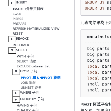
GROUP
BY
INSERT
ORDER
BY
 m
INSERT (外部資料表)
LOCK
MERGE
此查詢結果為下
PREPARE
REFRESH MATERIALIZED VIEW
RESET
 manufactu
REVOKE
----------
ROLLBACK
 big parts
SELECT
 big parts
WITH 子句
 big parts
SELECT 清單
local
 par
EXCLUDE column_list
FROM 子句
local
 par
PIVOT 和 UNPIVOT 範例
local
 par
JOIN 範例
 small par
UNNEST 範例
 small par
WHERE 子句
GROUP BY 子句
PIVOT 運算
HAVING 子句
欄名稱。如果沒
QUALIFY 子句