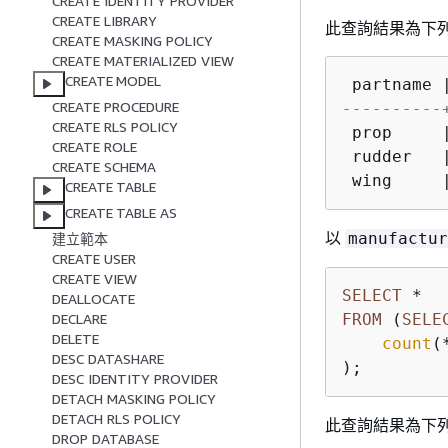
CREATE IDENTITY PROVIDER
CREATE LIBRARY
此查詢結果為下
CREATE MASKING POLICY
CREATE MATERIALIZED VIEW
CREATE MODEL
CREATE PROCEDURE
----------
CREATE RLS POLICY
 prop     
CREATE ROLE
 rudder   
CREATE SCHEMA
 wing     
CREATE TABLE
CREATE TABLE AS
以
manufactur
建立範本
CREATE USER
CREATE VIEW
SELECT
*
DEALLOCATE
FROM
 (
SELE
DECLARE
DELETE
count
(
DESC DATASHARE
);
DESC IDENTITY PROVIDER
DETACH MASKING POLICY
DETACH RLS POLICY
此查詢結果為下
DROP DATABASE