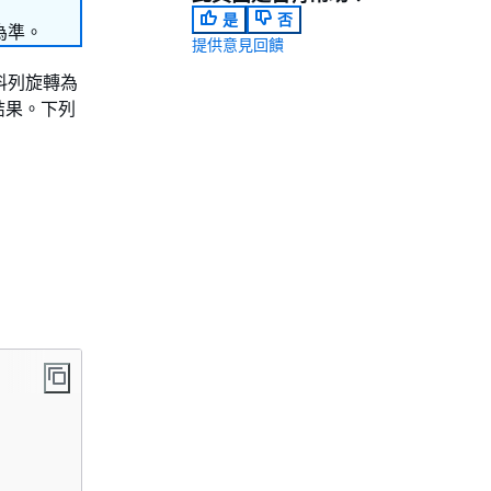
是
否
為準。
提供意見回饋
資料列旋轉為
結果。下列