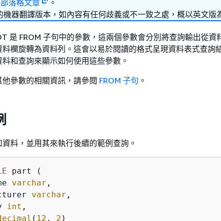
的
部落格文章
。
的機器翻譯版本，如內容有任何歧義或不一致之處，概以英文版
NPIVOT 是 FROM 子句中的參數，這兩個參數會分別將查詢輸出從
資料欄旋轉為資料列。這會以易於閱讀的格式呈現資料表式查詢
資料和查詢來顯示如何使用這些參數。
其他參數的相關資訊，請參閱
FROM 子句
。
例
和資料，並用其來執行後續的範例查詢。
LE
 part (

me 
varchar
,

cturer 
varchar
,

y 
int
,

decimal
(
12
, 
2
)
