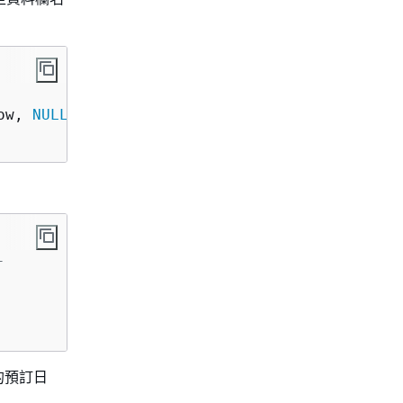
ow, 
NULL
AS
 na)

-
的預訂日