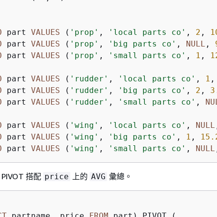
O
 part 
VALUES
 (
'prop'
, 
'local parts co'
, 
2
, 
1
O
 part 
VALUES
 (
'prop'
, 
'big parts co'
, 
NULL
, 
O
 part 
VALUES
 (
'prop'
, 
'small parts co'
, 
1
, 
1
O
 part 
VALUES
 (
'rudder'
, 
'local parts co'
, 
1
,
O
 part 
VALUES
 (
'rudder'
, 
'big parts co'
, 
2
, 
3
O
 part 
VALUES
 (
'rudder'
, 
'small parts co'
, 
NU
O
 part 
VALUES
 (
'wing'
, 
'local parts co'
, 
NULL
O
 part 
VALUES
 (
'wing'
, 
'big parts co'
, 
1
, 
15.
O
 part 
VALUES
 (
'wing'
, 
'small parts co'
, 
NULL
PIVOT 搭配
上的
彙總。
price
AVG
CT
 partname, price 
FROM
 part) PIVOT (
