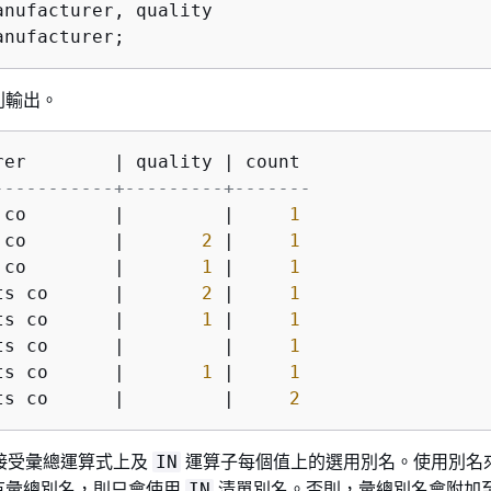
anufacturer;
列輸出。
rer        
|
 quality 
|
-----------+---------+-------
 co        
|
|
1
 co        
|
2
|
1
 co        
|
1
|
1
ts co      
|
2
|
1
ts co      
|
1
|
1
ts co      
|
|
1
ts co      
|
1
|
1
ts co      
|
|
2
子會接受彙總運算式上及
運算子每個值上的選用別名。使用別名
IN
有彙總別名，則只會使用
清單別名。否則，彙總別名會附加
IN