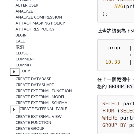
ALTER USER
AVG
(pr
ANALYZE
);
ANALYZE COMPRESSION
ATTACH MASKING POLICY
ATTACH RLS POLICY
此查詢結果為下
BEGIN
CALL
取消
CLOSE
---------+
COMMENT
10.33
   |
COMMIT
COPY
CREATE DATABASE
在上一個範例中，
CREATE DATASHARE
格的
GROUP BY
CREATE EXTERNAL FUNCTION
CREATE EXTERNAL MODEL
CREATE EXTERNAL SCHEMA
SELECT
 par
CREATE EXTERNAL TABLE
FROM
 (
SELE
CREATE EXTERNAL VIEW
WHERE
 part
CREATE FUNCTION
GROUP
BY
 p
CREATE GROUP