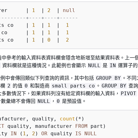
rer      
|
1
|
2
|
null
---------+----+----+------
ts co    
|
1
|
1
|
1
 co      
|
1
|
1
|
1
ts co    
|
1
|
0
|
2
義中參考的輸入資料表資料欄會隱含地新增至結果資料表。上一
資料欄就是這種情況。此範例也會顯示
是
運算子的
NULL
IN
例中會傳回類似下列查詢的資訊，其中包括
。不同
GROUP BY
料欄
的值
和製造商
。
查詢
2
0
small parts co
GROUP BY
大多數情況下，如果資料列沒有給定資料欄的輸入資料，
PIVOT
計數彙總不會傳回
，
是預設值。
NULL
0
ufacturer, quality, 
count
(
*
CT
 quality, manufacturer 
FROM
ity 
IN
 (
1
, 
2
) 
OR
 quality 
IS
NULL