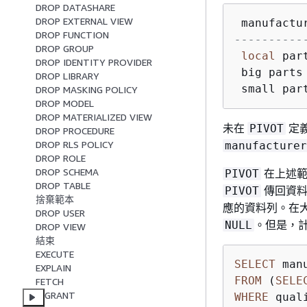
DROP DATASHARE
DROP EXTERNAL VIEW
 manufactu
DROP FUNCTION
----------
DROP GROUP
local
 par
DROP IDENTITY PROVIDER
 big parts
DROP LIBRARY
 small par
DROP MASKING POLICY
DROP MODEL
DROP MATERIALIZED VIEW
未在
定
PIVOT
DROP PROCEDURE
DROP RLS POLICY
manufacturer
DROP ROLE
DROP SCHEMA
在上述範
PIVOT
DROP TABLE
傳回資
PIVOT
捨棄範本
應的資料列。在
DROP USER
。但是，
NULL
DROP VIEW
結束
EXECUTE
SELECT
 man
EXPLAIN
FROM
 (
SELE
FETCH
GRANT
WHERE
 qual