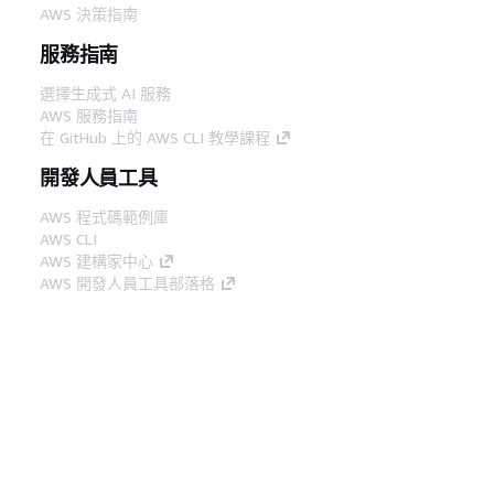
AWS 決策指南
服務指南
選擇生成式 AI 服務
AWS 服務指南
在 GitHub 上的 AWS CLI 教學課程
開發人員工具
AWS 程式碼範例庫
AWS CLI
AWS 建構家中心
AWS 開發人員工具部落格
實用的連結
下載 AWS 文件 MCP 伺服器
登入 AWS Console
AWS re:Post
隱私權
網站條款
Cookie 偏好設定
©
2026, Amazon Web Services, Inc.或其附屬公司。保留