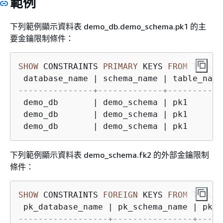
範例
下列範例顯示資料表 demo_db.demo_schema.pk1 的主
要金鑰限制條件：
SHOW
 CONSTRAINTS 
PRIMARY
 KEYS 
FROM
TABLE
 
 database_name 
|
 schema_name 
|
 table_name
---------------+-------------+-----------
 demo_db       
|
 demo_schema 
|
 pk1       
 demo_db       
|
 demo_schema 
|
 pk1       
 demo_db       
|
 demo_schema 
|
 pk1       
下列範例顯示資料表 demo_schema.fk2 的外部金鑰限制
條件：
SHOW
 CONSTRAINTS 
FOREIGN
 KEYS 
FROM
TABLE
 
 pk_database_name 
|
 pk_schema_name 
|
 pk_t
------------------+----------------+-----