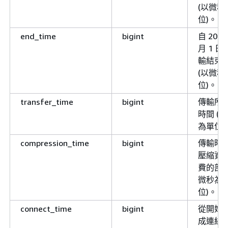
(以微秒
位)。
end_time
bigint
自 2000
月 1 
輸結束
(以微秒
位)。
transfer_time
bigint
傳輸所
時間 (
為單位)
compression_time
bigint
傳輸時
壓縮資
費的部分
微秒為
位)。
connect_time
bigint
從開始
成連線