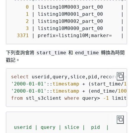
則該值
0
 | listing10M0003_part_00      |   
割的偏
1
 | listing10M0001_part_00      |   
(以位元
2
 | listing10M0002_part_00      |   
單位)。
3
 | listing10M0000_part_00      |   
檔案未
3371
 | prefix=listing10M;marker=   |   
則此值為
下列查詢會將
和
轉換為時間
start_time
end_time
戳記。
select
'2000-01-01'
::
timestamp
+
 (start_time
/
100
'2000-01-01'
::
timestamp
+
 (end_time
/
10000
from
 stl_s3client 
where
 query
>
-1
 limit 
5
userid
|
query
|
slice
|
pid
|