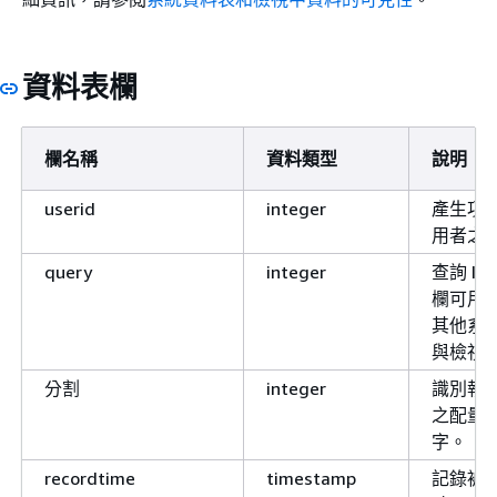
資料表欄
欄名稱
資料類型
說明
userid
integer
產生項
用者之 
query
integer
查詢 I
欄可用
其他系
與檢視
分割
integer
識別執
之配量
字。
recordtime
timestamp
記錄被