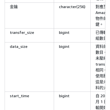
金鑰
character(256)
對應至
Amazon
物件的
鍵。
transfer_size
bigint
已傳輸
組數目
data_size
bigint
資料的
數目。
未壓縮
transfe
相同。
使用壓
這是未
料的大
start_time
bigint
自 2000
月 1 
輸開始