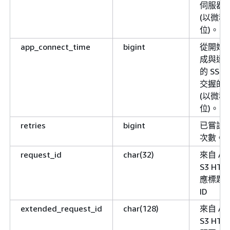
伺服器
(以微秒
位)。
app_connect_time
bigint
從開始
成與遠
的 SSL
交握的
(以微秒
位)。
retries
bigint
已嘗試
次數。
request_id
char(32)
來自 Am
S3 HTT
應標題
ID
extended_request_id
char(128)
來自 Am
S3 HTT