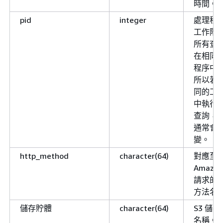
時間。
pid
integer
處理程序
工作階
所有查
在相同
程序中
所以若
同的工
中執行
查詢，
通常會
變。
http_method
character(64)
對應至
Amazon
請求的 H
方法名
儲存貯體
character(64)
S3 儲
名稱。