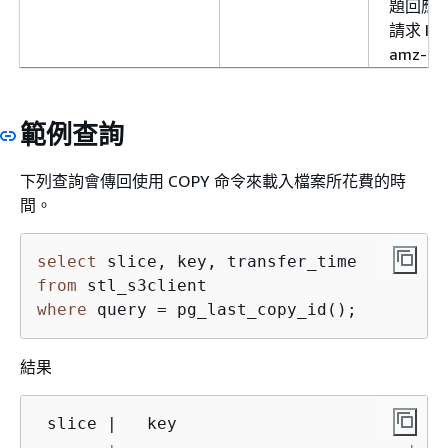
題回應
請求 ID (
amz-id
ip_address
char(64)
伺服器的 
地址 (ip
範例查詢
V6)。
is_partial
integer
如果值為 
下列查詢會傳回使用 COPY 命令來載入檔案所花費的時
(1)，
間。
入檔在 C
操作期
select
割為多
from
圍。如
where
 query = pg_last_copy_id();
為 false
則輸入
會分割
結果
start_offset
bigint
如果輸
在 COP
 slice |   key                       | tr
期間被
------+-----------------------------+---