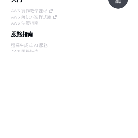
頂端
AWS 實作教學課程
AWS 解決方案程式庫
AWS 決策指南
服務指南
選擇生成式 AI 服務
AWS 服務指南
在 GitHub 上的 AWS CLI 教學課程
開發人員工具
AWS 程式碼範例庫
AWS CLI
AWS 建構家中心
AWS 開發人員工具部落格
實用的連結
下載 AWS 文件 MCP 伺服器
登入 AWS Console
AWS re:Post