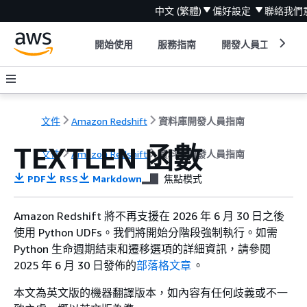
中文 (繁體)
偏好設定
聯絡我們
開始使用
服務指南
開發人員工具
文件
Amazon Redshift
資料庫開發人員指南
TEXTLEN 函數
文件
Amazon Redshift
資料庫開發人員指南
PDF
RSS
Markdown
焦點模式
Amazon Redshift 將不再支援在 2026 年 6 月 30 日之後
使用 Python UDFs。我們將開始分階段強制執行。如需
Python 生命週期結束和遷移選項的詳細資訊，請參閱
2025 年 6 月 30 日發佈的
部落格文章
。
本文為英文版的機器翻譯版本，如內容有任何歧義或不一