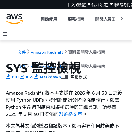
中文 (繁體)
偏好設定
聯絡我們
開始使用
服務指南
開發人員工具
文件
Amazon Redshift
資料庫開發人員指南
SYS 監控檢視
文件
Amazon Redshift
資料庫開發人員指南
PDF
RSS
Markdown
焦點模式
Amazon Redshift 將不再支援在 2026 年 6 月 30 日之後
使用 Python UDFs。我們將開始分階段強制執行。如需
Python 生命週期結束和遷移選項的詳細資訊，請參閱
2025 年 6 月 30 日發佈的
部落格文章
。
本文為英文版的機器翻譯版本，如內容有任何歧義或不一