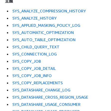
主題
SYS_ANALYZE_COMPRESSION_HISTORY
SYS_ANALYZE_HISTORY
SYS_APPLIED_MASKING_POLICY_LOG
SYS_AUTOMATIC_OPTIMIZATION
SYS_AUTO_TABLE_OPTIMIZATION
SYS_CHILD_QUERY_TEXT
SYS_CONNECTION_LOG
SYS_COPY_JOB
SYS_COPY_JOB_DETAIL
SYS_COPY_JOB_INFO
SYS_COPY_REPLACEMENTS
SYS_DATASHARE_CHANGE_LOG
SYS_DATASHARE_CROSS_REGION_USAGE
SYS_DATASHARE_USAGE_CONSUMER