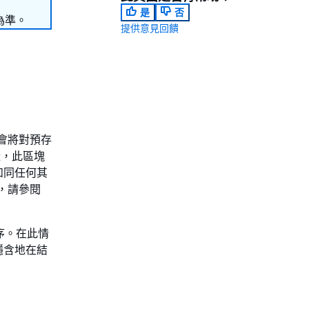
是
否
為準。
提供意見回饋
會將對預存
樣，此區塊
如同任何其
，請參閱
程序。在此情
隱含地在結