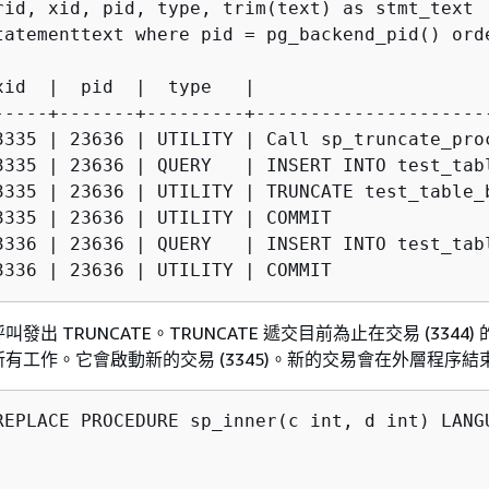
rid, xid, pid, type, trim(text) as stmt_text 

tatementtext where pid = pg_backend_pid() orde
xid  |  pid  |  type   |                     
-----+-------+---------+---------------------
3335 | 23636 | UTILITY | Call sp_truncate_proc
3335 | 23636 | QUERY   | INSERT INTO test_tabl
3335 | 23636 | UTILITY | TRUNCATE test_table_b
3335 | 23636 | UTILITY | COMMIT

3336 | 23636 | QUERY   | INSERT INTO test_tabl
發出 TRUNCATE。TRUNCATE 遞交目前為止在交易 (3344)
有工作。它會啟動新的交易 (3345)。新的交易會在外層程序結
REPLACE PROCEDURE sp_inner(c int, d int) LANGU