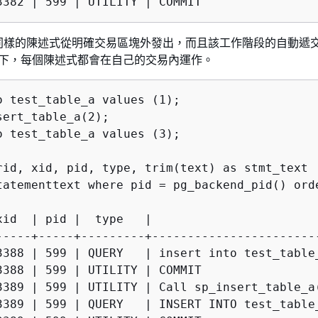
同樣的陳述式從明確交易區塊外發出，而且該工作階段的自動遞
況下，每個陳述式都會在自己的交易內運作。
o test_table_a values (1);

ert_table_a(2);

o test_table_a values (3);

rid, xid, pid, type, trim(text) as stmt_text 

tatementtext where pid = pg_backend_pid() orde
xid  | pid |  type   |                       
-----+-----+---------+-----------------------
3388 | 599 | QUERY   | insert into test_table_
3388 | 599 | UTILITY | COMMIT

3389 | 599 | UTILITY | Call sp_insert_table_a(
3389 | 599 | QUERY   | INSERT INTO test_table_