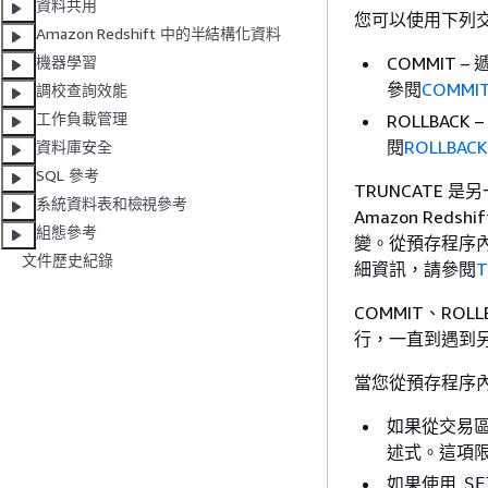
資料共用
您可以使用下列
Amazon Redshift 中的半結構化資料
COMMIT
機器學習
參閱
COMMI
調校查詢效能
工作負載管理
ROLLBA
閱
ROLLBACK
資料庫安全
SQL 參考
TRUNCATE
系統資料表和檢視參考
Amazon Re
組態參考
變。從預存程序內
文件歷史紀錄
細資訊，請參閱
T
COMMIT、RO
行，一直到遇到另一
當您從預存程序內使
如果從交易區塊
述式。這項
如果使用
SE