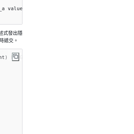
a values (3);

 陳述式發出隱
束時遞交。
t) LANGUAGE plpgsql
