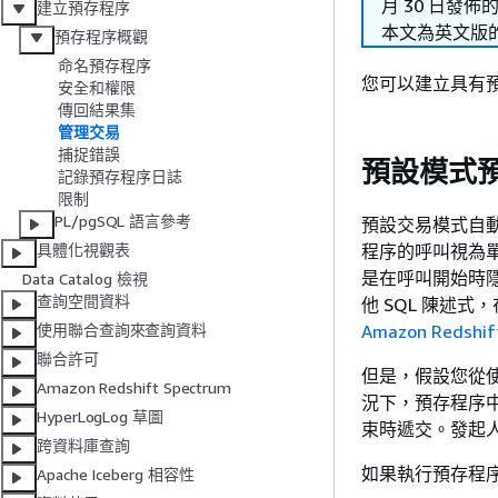
月 30 日發佈
建立預存程序
本文為英文版
預存程序概觀
命名預存程序
您可以建立具有
安全和權限
傳回結果集
管理交易
捕捉錯誤
預設模式
記錄預存程序日誌
限制
PL/pgSQL 語言參考
預設交易模式自動
程序的呼叫視為單
具體化視觀表
是在呼叫開始時
Data Catalog 檢視
查詢空間資料
他 SQL 陳述
Amazon Reds
使用聯合查詢來查詢資料
聯合許可
但是，假設您從使用
Amazon Redshift Spectrum
況下，預存程序
HyperLogLog 草圖
束時遞交。發起
跨資料庫查詢
如果執行預存程
Apache Iceberg 相容性