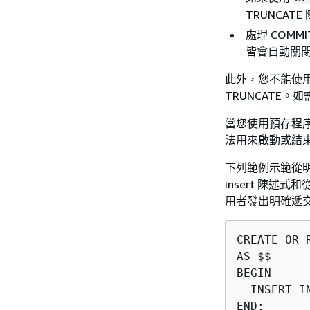
TRUNCA
處理 COMM
皆會自動關
此外，您不能使用動態
TRUNCATE。
當您使用預存程序時
法用來啟動或結
下列範例示範從
insert 陳述式
用者發出明確遞
CREATE OR 
AS $$

BEGIN

  INSERT I
END;
