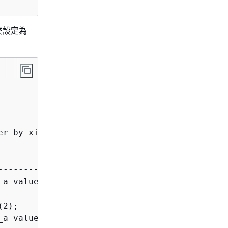
交設定為
r by xid , starttime , sequence;

                                             s
---------------------------------------------
a values (1);

2);

a values ( $1 )
