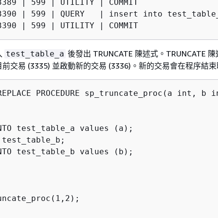
3389 | 599 | UTILITY | COMMIT

3390 | 599 | QUERY   | insert into test_table_
入
後發出 TRUNCATE 陳述式。TRUNCATE
test_table_a
交易 (3335) 並啟動新的交易 (3336)。新的交易會在程序結
REPLACE PROCEDURE sp_truncate_proc(a int, b in
NTO test_table_a values (a);

test_table_b;

NTO test_table_b values (b);

uncate_proc(1,2);
