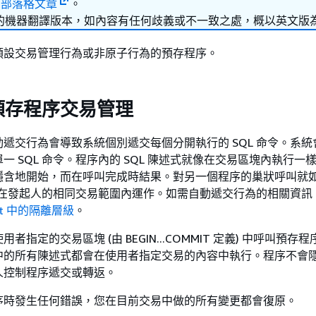
的
部落格文章
。
的機器翻譯版本，如內容有任何歧義或不一致之處，概以英文版
預設交易管理行為或非原子行為的預存程序。
預存程序交易管理
遞交行為會導致系統個別遞交每個分開執行的 SQL 命令。系統
一 SQL 命令。程序內的 SQL 陳述式就像在交易區塊內執行一
隱含地開始，而在呼叫完成時結果。對另一個程序的巢狀呼叫就
式，在發起人的相同交易範圍內運作。如需自動遞交行為的相關資訊
hift 中的隔離層級
。
者指定的交易區塊 (由 BEGIN...COMMIT 定義) 中呼叫預存
中的所有陳述式都會在使用者指定交易的內容中執行。程序不會
人控制程序遞交或轉返。
序時發生任何錯誤，您在目前交易中做的所有變更都會復原。