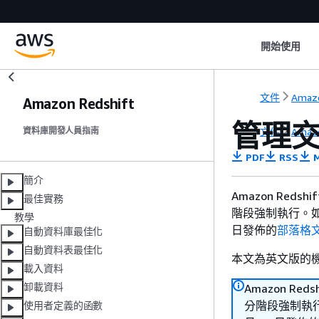
開始使用
文件
Amazo
Amazon Redshift
管理
文件
Amazo
資料庫開發人員指南
PDF
RSS
M
簡介
Amazon Reds
最佳實務
階段強制執行。如需
教學
日發佈的
部落格
自動資料庫最佳化
自動資料表最佳化
本文為英文版的
載入資料
卸載資料
Amazon Red
分階段強制執行。
使用者定義的函數