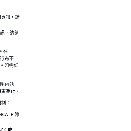
細資訊，請
資訊，請參
。在
此行為不
易。如需詳
範圍內執
序結束為止。
限制：
CATE 陳
CK 或