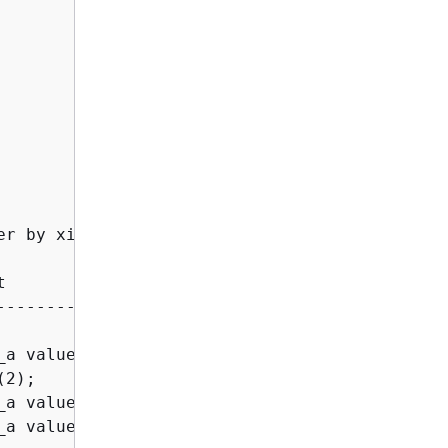
r by xid , starttime , sequence;



----------------

a values (1);

2);

a values ( $1 )

a values (3);
