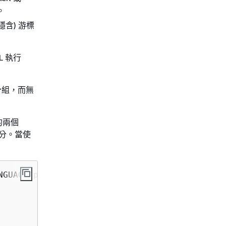
。
隱含) 游標
L 執行
來分組，而無
的兩個
一部分。當使
GUAGE plpgsql
