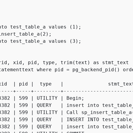
nto test_table_a values (1);

insert_table_a(2);

nto test_table_a values (3);

rid, xid, pid, type, trim(text) as stmt_text 

tatementtext where pid = pg_backend_pid() orde
xid  | pid |  type   |               stmt_text
-----+-----+---------+------------------------
3382 | 599 | UTILITY | Begin;

3382 | 599 | QUERY   | insert into test_table_
3382 | 599 | UTILITY | Call sp_insert_table_a(
3382 | 599 | QUERY   | INSERT INTO test_table_
3382 | 599 | QUERY   | insert into test_table_