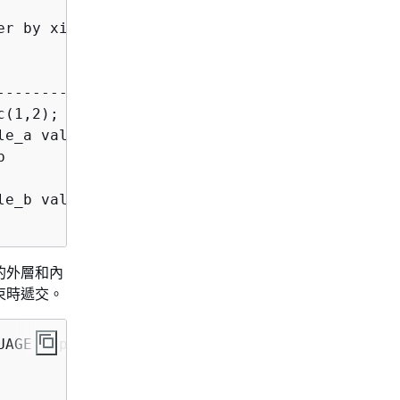
r by xid , starttime , sequence;

                                             
---------------------------------------------
(1,2);

e_a values ( $1 )



e_b values ( $1 )

 的外層和內
束時遞交。
AGE plpgsql
