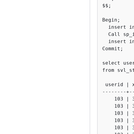
$$;

Begin;

  insert i
  Call sp_
  insert i
Commit; 

select use
from svl_s
 userid | 
--------+-
    103 | 
    103 | 
    103 | 
    103 | 
    103 | 