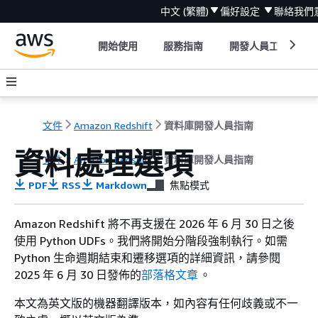
中文 (繁體)
偏好設定
聯絡我們
開始使用
服務指南
開發人員工具
文件
Amazon Redshift
資料庫開發人員指南
資料處理選項
文件
Amazon Redshift
資料庫開發人員指南
PDF
RSS
Markdown
焦點模式
Amazon Redshift 將不再支援在 2026 年 6 月 30 日之後
使用 Python UDFs。我們將開始分階段強制執行。如需
Python 生命週期結束和遷移選項的詳細資訊，請參閱
2025 年 6 月 30 日發佈的
部落格文章
。
本文為英文版的機器翻譯版本，如內容有任何歧義或不一