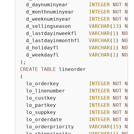
  d_daynuminyear       
INTEGER
NOT
NUL
  d_monthnuminyear     
INTEGER
NOT
NUL
  d_weeknuminyear      
INTEGER
NOT
NUL
  d_sellingseason      
VARCHAR
(
13
) 
NOT
  d_lastdayinweekfl    
VARCHAR
(
1
) 
NOT
  d_lastdayinmonthfl   
VARCHAR
(
1
) 
NOT
  d_holidayfl          
VARCHAR
(
1
) 
NOT
  d_weekdayfl          
VARCHAR
(
1
) 
NOT
CREATE
TABLE
 lineorder 

(

  lo_orderkey          
INTEGER
NOT
NUL
  lo_linenumber        
INTEGER
NOT
NUL
  lo_custkey           
INTEGER
NOT
NUL
  lo_partkey           
INTEGER
NOT
NUL
  lo_suppkey           
INTEGER
NOT
NUL
  lo_orderdate         
INTEGER
NOT
NUL
  lo_orderpriority     
VARCHAR
(
15
) 
NOT
  lo_shippriority      
VARCHAR
(
1
) 
NOT