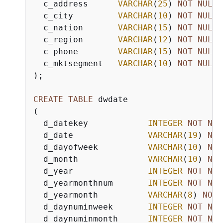
  c_address      
VARCHAR
(
25
) 
NOT
NULL
,

  c_city         
VARCHAR
(
10
) 
NOT
NULL
,

  c_nation       
VARCHAR
(
15
) 
NOT
NULL
,

  c_region       
VARCHAR
(
12
) 
NOT
NULL
,

  c_phone        
VARCHAR
(
15
) 
NOT
NULL
,

  c_mktsegment   
VARCHAR
(
10
) 
NOT
NULL
);

CREATE
TABLE
 dwdate 

(

  d_datekey            
INTEGER
NOT
NUL
  d_date               
VARCHAR
(
19
) 
NOT
  d_dayofweek          
VARCHAR
(
10
) 
NOT
  d_month              
VARCHAR
(
10
) 
NOT
  d_year               
INTEGER
NOT
NUL
  d_yearmonthnum       
INTEGER
NOT
NUL
  d_yearmonth          
VARCHAR
(
8
) 
NOT
  d_daynuminweek       
INTEGER
NOT
NUL
  d_daynuminmonth      
INTEGER
NOT
NUL