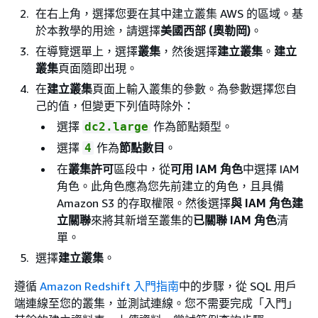
在右上角，選擇您要在其中建立叢集 AWS 的區域。基
於本教學的用途，請選擇
美國西部 (奧勒岡)
。
在導覽選單上，選擇
叢集
，然後選擇
建立叢集
。
建立
叢集
頁面隨即出現。
在
建立叢集
頁面上輸入叢集的參數。為參數選擇您自
己的值，但變更下列值時除外：
選擇
作為節點類型。
dc2.large
選擇
作為
節點數目
。
4
在
叢集許可
區段中，從
可用 IAM 角色
中選擇 IAM
角色。此角色應為您先前建立的角色，且具備
Amazon S3 的存取權限。然後選擇
與 IAM 角色建
立關聯
來將其新增至叢集的
已關聯 IAM 角色
清
單。
選擇
建立叢集
。
遵循
Amazon Redshift 入門指南
中的步驟，從 SQL 用戶
端連線至您的叢集，並測試連線。您不需要完成「入門」