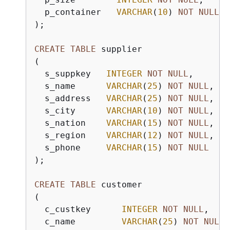
  p_container   
VARCHAR
(
10
) 
NOT
NULL
);

CREATE
TABLE
 supplier 

(

  s_suppkey   
INTEGER
NOT
NULL
,

  s_name      
VARCHAR
(
25
) 
NOT
NULL
,

  s_address   
VARCHAR
(
25
) 
NOT
NULL
,

  s_city      
VARCHAR
(
10
) 
NOT
NULL
,

  s_nation    
VARCHAR
(
15
) 
NOT
NULL
,

  s_region    
VARCHAR
(
12
) 
NOT
NULL
,

  s_phone     
VARCHAR
(
15
) 
NOT
NULL
);

CREATE
TABLE
 customer 

(

  c_custkey      
INTEGER
NOT
NULL
,

  c_name         
VARCHAR
(
25
) 
NOT
NULL
,
