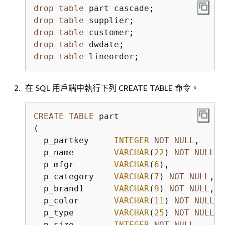
drop
table
drop
table
drop
table
drop
table
drop
table
 lineorder;
在 SQL 用戶端中執行下列 CREATE TABLE 命令。
CREATE
TABLE
 part 

(

  p_partkey     
INTEGER
NOT
NULL
,

  p_name        
VARCHAR
(
22
) 
NOT
NULL
,

  p_mfgr        
VARCHAR
(
6
),

  p_category    
VARCHAR
(
7
) 
NOT
NULL
,

  p_brand1      
VARCHAR
(
9
) 
NOT
NULL
,

  p_color       
VARCHAR
(
11
) 
NOT
NULL
,

  p_type        
VARCHAR
(
25
) 
NOT
NULL
,

  p_size        
INTEGER
NOT
NULL
,
