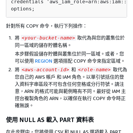
credentials 'aws_iam_role=arn:aws:iam::
<a
options;
針對所有 COPY 命令，執行下列操作：
將
取代為與您的叢集位於
<your-bucket-name>
同一區域的儲存貯體名稱。
本步驟假設儲存貯體與叢集位於同一區域。或者，您
可以使用
REGION
選項搭配 COPY 命令來指定區域。
將
和
取代為
<aws-account-id>
<role-name>
您自己的 AWS 帳戶 和 IAM 角色。以單引號括住的登
入資料字串區段不可包含任何空格或分行符號。請注
意，ARN 的格式可能與範例略有不同。最好從 IAM 主
控台複製角色的 ARN，以確保在執行 COPY 命令時正
確無誤。
使用 NULL AS 載入 PART 資料表
在此步驟中，您將使用 CSV 和 NULL AS 選項載入 PART