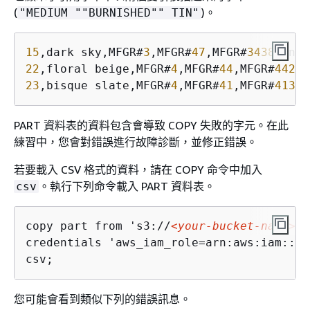
(
)。
"MEDIUM ""BURNISHED"" TIN"
15
,dark sky,MFGR#
3
,MFGR#
47
,MFGR#
3438
,indi
22
,floral beige,MFGR#
4
,MFGR#
44
,MFGR#
4421
,
23
,bisque slate,MFGR#
4
,MFGR#
41
,MFGR#
4137
,
PART 資料表的資料包含會導致 COPY 失敗的字元。在此
練習中，您會對錯誤進行故障診斷，並修正錯誤。
若要載入 CSV 格式的資料，請在 COPY 命令中加入
。執行下列命令載入 PART 資料表。
csv
copy part from 's3://
<your-bucket-name>
/l
credentials 'aws_iam_role=arn:aws:iam::
<a
csv;
您可能會看到類似下列的錯誤訊息。