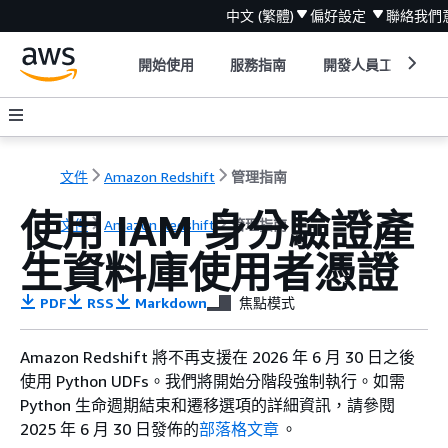
中文 (繁體)
偏好設定
聯絡我們
開始使用
服務指南
開發人員工具
文件
Amazon Redshift
管理指南
使用 IAM 身分驗證產
文件
Amazon Redshift
管理指南
生資料庫使用者憑證
PDF
RSS
Markdown
焦點模式
Amazon Redshift 將不再支援在 2026 年 6 月 30 日之後
使用 Python UDFs。我們將開始分階段強制執行。如需
Python 生命週期結束和遷移選項的詳細資訊，請參閱
2025 年 6 月 30 日發佈的
部落格文章
。