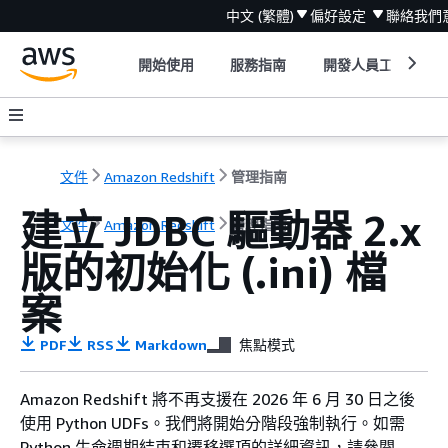
中文 (繁體)
偏好設定
聯絡我們
開始使用
服務指南
開發人員工具
文件
Amazon Redshift
管理指南
建立 JDBC 驅動器 2.x
文件
Amazon Redshift
管理指南
版的初始化 (.ini) 檔
案
PDF
RSS
Markdown
焦點模式
Amazon Redshift 將不再支援在 2026 年 6 月 30 日之後
使用 Python UDFs。我們將開始分階段強制執行。如需
Python 生命週期結束和遷移選項的詳細資訊，請參閱