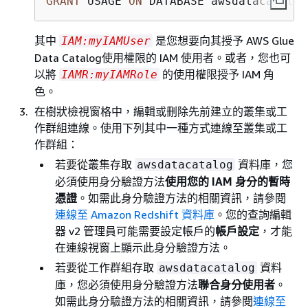
GRANT
 USAGE 
ON
 DATABASE awsdatacatalog
其中
是您想要向其授予 AWS Glue
IAM:myIAMUser
Data Catalog使用權限的 IAM 使用者。或者，您也可
以將
的使用權限授予 IAM 角
IAMR:myIAMRole
色。
在樹狀檢視窗格中，編輯或刪除先前建立的叢集或工
作群組連線。使用下列其中一種方式連線至叢集或工
作群組：
若要從叢集存取
資料庫，您
awsdatacatalog
必須使用身分驗證方法
使用您的 IAM 身分的暫時
憑證
。如需此身分驗證方法的相關資訊，請參閱
連線至 Amazon Redshift 資料庫
。您的查詢編輯
器 v2 管理員可能需要設定帳戶的
帳戶設定
，才能
在連線視窗上顯示此身分驗證方法。
若要從工作群組存取
資料
awsdatacatalog
庫，您必須使用身分驗證方法
聯合身分使用者
。
如需此身分驗證方法的相關資訊，請參閱
連線至