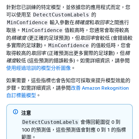
針對您已訓練的特定模型，並依據您的應用程式而定，您
可以使用至
的
DetectCustomLabels
輸入參數在
精確度
和
取回率
之間進行
MinConfidence
取捨。
值較高時，您通常會取得較高
MinConfidence
的
精確度
(更正確的足球預測)，但
取回率
會較低 (會錯過較
多實際的足球數)。
的值較低時，您會
MinConfidence
取得較高的
取回率
(正確預測出更多實際的足球數)，但
精
確度
較低 (這些預測的錯誤較多)。如需詳細資訊，請參閱
使用經過培訓的模型分析圖像
。
如果需要，這些指標也會告知您可採取來提升模型效能的
步驟。如需詳細資訊，請參閱
改善 Amazon Rekognition
自訂標籤模型
。
注意
會傳回範圍從 0 到
DetectCustomLabels
100 的預測值，這些預測值會對應 0 到 1 的指標
範圍。