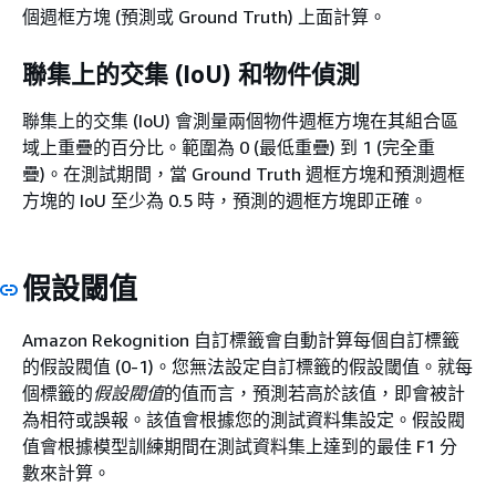
個週框方塊 (預測或 Ground Truth) 上面計算。
聯集上的交集 (IoU) 和物件偵測
聯集上的交集 (IoU) 會測量兩個物件週框方塊在其組合區
域上重疊的百分比。範圍為 0 (最低重疊) 到 1 (完全重
疊)。在測試期間，當 Ground Truth 週框方塊和預測週框
方塊的 IoU 至少為 0.5 時，預測的週框方塊即正確。
假設閾值
Amazon Rekognition 自訂標籤會自動計算每個自訂標籤
的假設閥值 (0-1)。您無法設定自訂標籤的假設閾值。就每
個標籤的
假設閥值
的值而言，預測若高於該值，即會被計
為相符或誤報。該值會根據您的測試資料集設定。假設閥
值會根據模型訓練期間在測試資料集上達到的最佳 F1 分
數來計算。