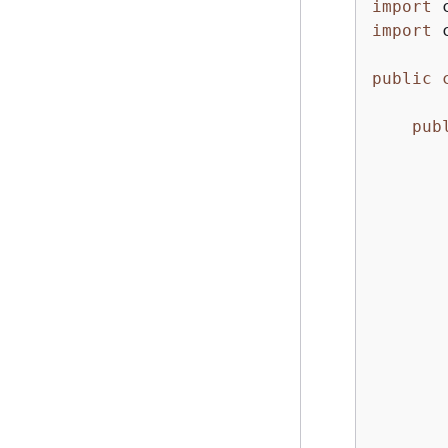
import
import
 
public
pub
       
       
       
       
       
       
       
       