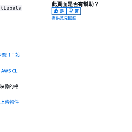
此頁面是否有幫助？
ctLabels
是
否
提供意見回饋
步驟 1：設
AWS CLI
。映像的格
上傳物件