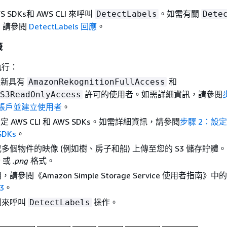
SDKs和 AWS CLI 來呼叫
。如需有關
DetectLabels
Dete
，請參閱
DetectLabels 回應
。
籤
執行：
更新具有
和
AmazonRekognitionFullAccess
許可的使用者。如需詳細資訊，請參閱
S3ReadOnlyAccess
S 帳戶並建立使用者
。
 AWS CLI 和 AWS SDKs。如需詳細資訊，請參閱
步驟 2：設定 
SDKs
。
多個物件的映像 (例如樹、房子和船) 上傳至您的 S3 儲存貯體
g
或
.png
格式。
參閱《Amazon Simple Storage Service 使用者指南》
中的
3
。
例來呼叫
操作。
DetectLabels