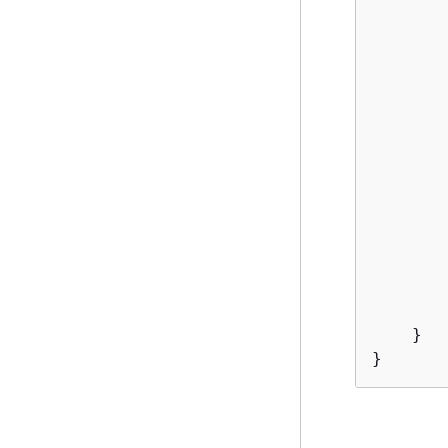
       
       
       
       
        
       
       
        
       
       
        
    }

}