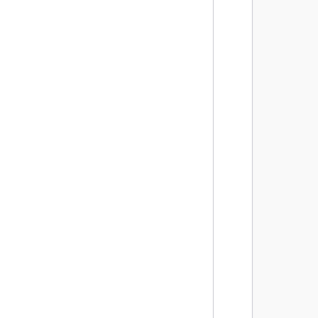
       
       
       
       
       
       
       
       
       
       
        
       
       