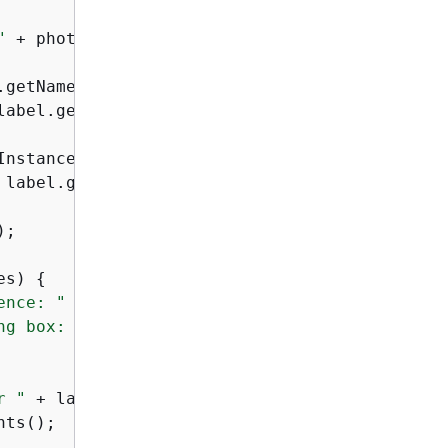
"
 + photo + 
"\n"
);

.getName());

label.getConfidence().toString() + 
"\n"
);

nstances();

 label.getName());

);

es) 
{
ence: "
 + instance.getConfidence().toString())
ng box: "
 + instance.getBoundingBox().toString
r "
 + label.getName() + 
":"
);

ts();
