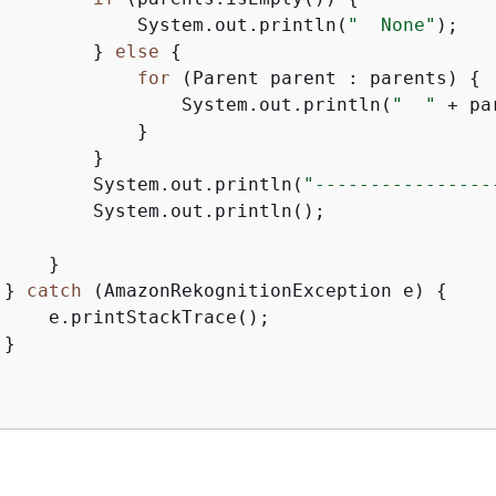
             System.out.println(
"  None"
);

         } 
else
{
for
 (Parent parent : parents) 
{
                 System.out.println(
"  "
 + pa
             }

        }

         System.out.println(
"----------------
         System.out.println();

    }

 } 
catch
 (AmazonRekognitionException e) 
{
     e.printStackTrace();

}
