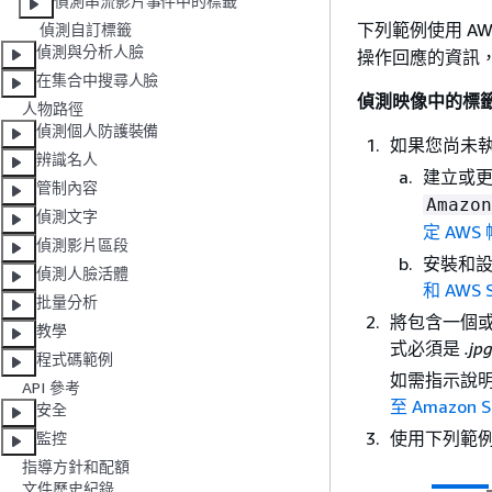
偵測串流影片事件中的標籤
下列範例使用 AWS 
偵測自訂標籤
偵測與分析人臉
操作回應的資訊
在集合中搜尋人臉
偵測映像中的標
人物路徑
偵測個人防護裝備
如果您尚未
辨識名人
建立或
管制內容
Amazon
偵測文字
定 AW
偵測影片區段
安裝和設定
偵測人臉活體
和 AWS 
批量分析
將包含一個或
教學
式必須是
.jp
程式碼範例
如需指示說明，請
API 參考
至 Amazon S
安全
使用下列範
監控
指導方針和配額
文件歷史紀錄