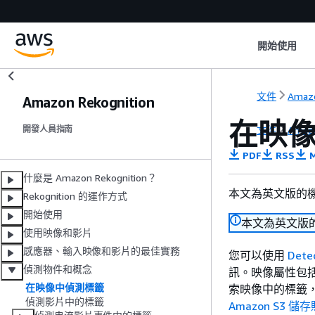
開始使用
文件
Amazo
Amazon Rekognition
在映
文件
Amazo
開發人員指南
PDF
RSS
M
什麼是 Amazon Rekognition？
本文為英文版的
Rekognition 的運作方式
開始使用
本文為英文版
使用映像和影片
感應器、輸入映像和影片的最佳實務
您可以使用
Dete
偵測物件和概念
訊。映像屬性包
在映像中偵測標籤
索映像中的標籤
偵測影片中的標籤
Amazon S3 