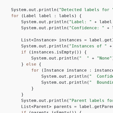
     System.out.println(
"Detected labels for 
for
 (Label label : labels) 
{
         System.out.println(
"Label: "
 + label
         System.out.println(
"Confidence: "
 + 
         List<Instance> instances = label.getI
         System.out.println(
"Instances of "
 +
if
 (instances.isEmpty()) 
{
             System.out.println(
"  "
 + 
"None"
         } 
else
{
for
 (Instance instance : instanc
                 System.out.println(
"  Confid
                 System.out.println(
"  Boundi
             }

        }

         System.out.println(
"Parent labels fo
         List<Parent> parents = label.getParen
if
 (parents.isEmpty()) 
{