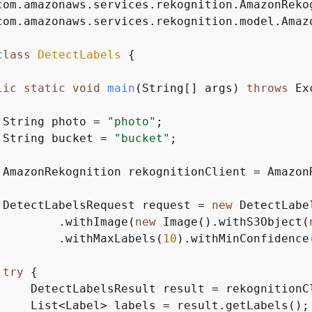
com.amazonaws.services.rekognition.model.Amazo
class
DetectLabels
{
lic
static
void
main
(String[] args)
throws
 Ex
 String photo = 
"photo"
;

 String bucket = 
"bucket"
;

 AmazonRekognition rekognitionClient = Amazon
 DetectLabelsRequest request = 
new
 DetectLabe
         .withImage(
new
 Image().withS3Object(
         .withMaxLabels(
10
).withMinConfidence
try
{
     DetectLabelsResult result = rekognitionCl
     List<Label> labels = result.getLabels();
