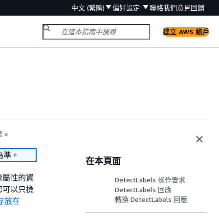
中文 (繁體)
偏好設定
聯絡我們
意見回饋
建立 AWS 帳戶
準。
為準。
在本頁面
像屬性的資
DetectLabels 操作要求
您可以只檢
DetectLabels 回應
轉換 DetectLabels 回應
存放在