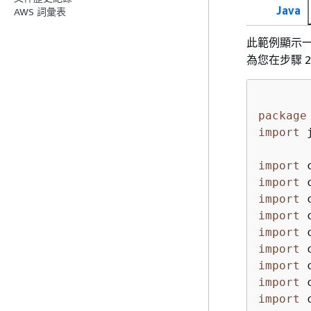
Java
AWS 詞彙表
此範例顯示
為您在步驟 2
package
import
 
import
import
import
import
import
import
import
import
import