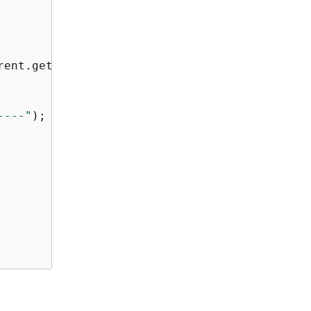
rent.getName());

----"
);
