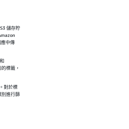
S3 儲存貯
Amazon
回應中傳
和
到的標籤，
。對於標
類別進行篩