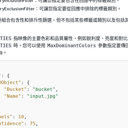
egoryInclusionFilter：可讓您指定要包含在回應中的標籤類別。
egoryExclusionFilter：可讓您指定要從回應中排除的標籤類別。
要組合包含性和排斥性篩選，但不包括某些標籤或類別以及包括
指映像的主要色彩和品質屬性，例如銳利度、亮度和對比
TIES
時，您可以使用
參數指定要傳
TIES
MaxDominantColors
0)。
"
: 
{
3Object"
: 
{
"Bucket"
: 
"bucket"
,

"Name"
: 
"input.jpg"
bels"
: 
10
,

nfidence"
: 
75
,
