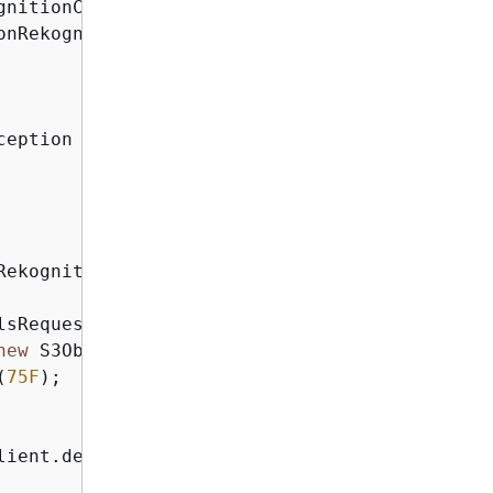
nRekognitionException;

ception 
{
RekognitionClientBuilder.defaultClient();

lsRequest()

new
 S3Object().withName(photo).withBucket(buck
(
75F
);

ient.detectLabels(request);
