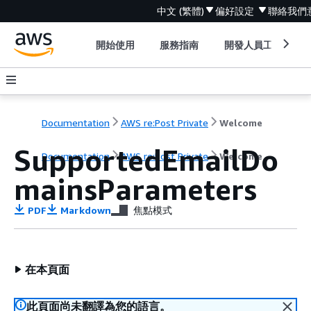
中文 (繁體)
偏好設定
聯絡我們
開始使用
服務指南
開發人員工具
Documentation
AWS re:Post Private
Welcome
SupportedEmailDo
Documentation
AWS re:Post Private
Welcome
mainsParameters
PDF
Markdown
焦點模式
在本頁面
此頁面尚未翻譯為您的語言。