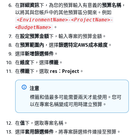
在
詳細資訊
下，為您的預算輸入有意義的
預算名稱
，
以將其與您帳戶中的其他預算區分開來。例如
<EnvironmentName>-<ProjectName>-
。
<BudgetName>
在
設定預算金額
下，輸入專案的預算金額。
在
預算範圍內
，選擇
篩選特定AWS成本維度
。
選擇
新增篩選條件
。
在
維度
下，選擇
標籤
。
在
標籤
下，選取
res：Project
。
注意
標籤和值最多可能需要兩天才能使用。您可
以在專案名稱變成可用時建立預算。
在
值
下，選取專案名稱。
選擇
套用篩選條件
，將專案篩選條件連接至預算。