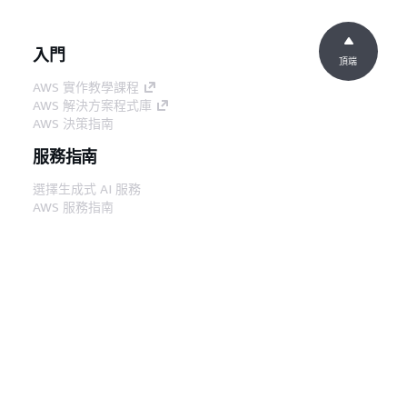
入門
頂端
AWS 實作教學課程
AWS 解決方案程式庫
AWS 決策指南
服務指南
選擇生成式 AI 服務
AWS 服務指南
在 GitHub 上的 AWS CLI 教學課程
開發人員工具
AWS 程式碼範例庫
AWS CLI
AWS 建構家中心
AWS 開發人員工具部落格
實用的連結