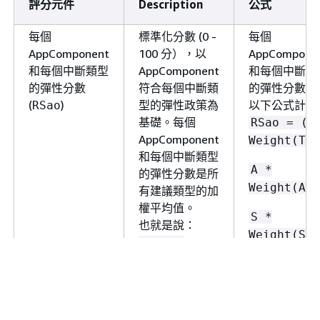
評分元件
Description
公式
每個
標準化分數 (0 -
每個
AppComponent
100 分），以
AppCompone
和每個中斷類型
AppComponent
和每個中斷類
的彈性分數
符合每個中斷類
的彈性分數使
(
)
型的彈性政策為
以下公式計算
RSao
基礎。每個
RSao = (T
AppComponent
Weight(T) 
和每個中斷類型
A *
的彈性分數是所
Weight(A) 
有建議類型的加
權平均值。
S *
也就是說：
Weight(S) 
RSao =
Weighted
P *
Average (T,
Weight(P))
A, S, P)
/