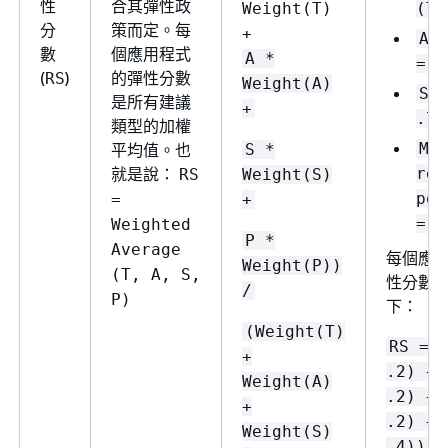
性
合其彈性政
Weight(T)
(T)
分
策而定。每
+
Al
數
個應用程式
A *
= .
(
)
的彈性分數
RS
Weight(A)
SO
是所有建議
+
.75
類型的加權
Me
平均值。也
S *
就是說：
res
RS
Weight(S)
pol
=
+
= .
Weighted
P *
Average
每個應
Weight(P))
(T, A, S,
性分數
/
P)
下：
(Weight(T)
RS = 
+
.2) + 
Weight(A)
.2) + 
+
.2) + 
Weight(S)
.4)) /