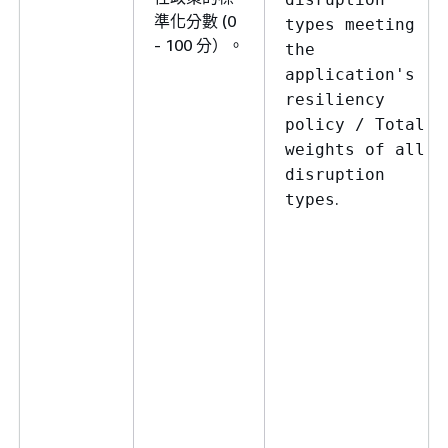
準化分數 (0
types meeting
- 100 分）。
the
application's
resiliency
policy / Total
weights of all
disruption
.
types