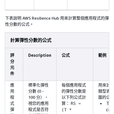
下表說明 AWS Resilience Hub 用來計算整個應用程式的彈
性分數的公式。
計算彈性分數的公式
評
Description
公式
範例
分
元
件
應
標準化彈性
每個應用程式
用來計
用
分數 (0 -
的彈性分數是
類型資
程
100 分），
以下列公式計
圍的公
式
視您的應用
算：
RS =
Te
彈
程式是否符
(T *
cov