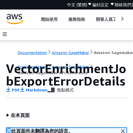
中文 (繁體)
偏好設定
聯絡我們
開始使用
服務指南
開發人員工具
Documentation
Amazon SageMaker
VectorEnrichmentJo
Documentation
Amazon SageMaker
Amazon Sagemaker API Reference
bExportErrorDetails
PDF
Markdown
焦點模式
在本頁面
此頁面尚未翻譯為您的語言。