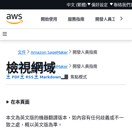
中文 (繁體)
偏好設定
聯絡我們
開始使用
服務指南
開發人員工具
文件
Amazon SageMaker
開發人員指南
檢視網域
文件
Amazon SageMaker
開發人員指南
PDF
RSS
Markdown
焦點模式
在本頁面
本文為英文版的機器翻譯版本，如內容有任何歧義或不一
致之處，概以英文版為準。