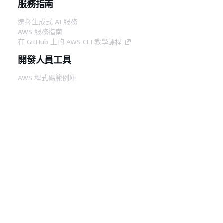
服務指南
選擇生成式 AI 服務
AWS 服務指南
在 GitHub 上的 AWS CLI 教學課程
開發人員工具
AWS 程式碼範例庫
AWS CLI
AWS 建構家中心
AWS 開發人員工具部落格
實用的連結
下載 AWS 文件 MCP 伺服器
登入 AWS Console
AWS re:Post
隱私權
網站條款
Cookie 偏好設定
©
2026, Amazon Web Services, Inc.或其附屬公司。保留
中文 (繁體)
所有權利。