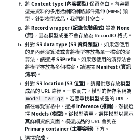
將
Content type (內容類型)
保留空白。內容類
型是資料的多用途網際網路郵件延伸 (MIME) 類
型。針對模型成品，我們將其空白。
將
Record wrapper (記錄包裝函式)
設為
None
(無)
，因為模型成品不會存放為 RecordIO 格式。
針對
S3 data type (S3 資料類型)
，如果您使用
的是內建演算法或會將模型存放為單一檔案的演
算法，請選擇
S3Prefix
。如果您使用的演算法會
將模型存放為多個檔案，請選擇
Manifest (資訊
清單)
。
針對
S3 location (S3 位置)
，請提供您存放模型
成品的 URL 路徑。一般而言，模型的儲存名稱為
。若要尋找模型成品的 URL，
model.tar.gz
請在導覽窗格中，選擇
Inference (推論)
，然後選
擇
Models (模型)
。從模型清單，選擇模型以顯示
其詳細資訊頁面。模型成品的 URL 會列在
Primary container (主要容器)
下方。
選擇
完成
。