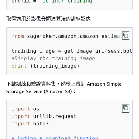
prefix = 
'ic-incr-training'
取得適用於影像分類演算法的訓練影像：
from
 sagemaker.amazon.amazon_estimator 
im
training_image = get_image_uri(sess.boto_
#Display the training image
print
 (training_image)
下載訓練和驗證資料集，然後上傳到 Amazon Simple
Storage Service (Amazon S3)：
import
import
import
 boto3

# Define a download function