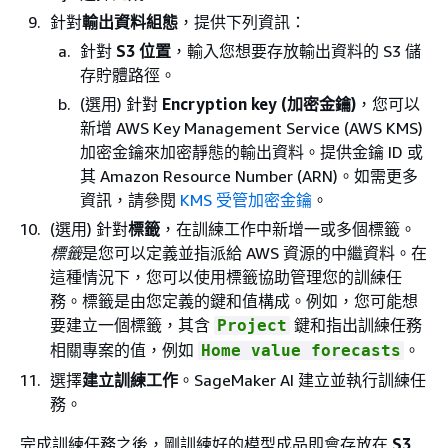
針對
輸出資料組態
，提供下列資訊：
針對
S3 位置
，輸入您想要存放輸出資料的 S3 儲
存貯體路徑。
(選用) 針對
Encryption key (加密金鑰)
，您可以
新增 AWS Key Management Service (AWS KMS)
加密金鑰來加密靜態的輸出資料。提供金鑰 ID 或
其 Amazon Resource Number (ARN)。如需更多
資訊，請參閱
KMS 受管加密金鑰
。
(選用) 針對
標籤
，在訓練工作中新增一或多個標籤。
標籤
是您可以定義並指派給 AWS 資源的中繼資料。在
這種情況下，您可以使用標籤協助管理您的訓練任
務。標籤是由您定義的鍵和值構成。例如，您可能想
要建立一個標籤，其含
鍵和指出訓練任務
Project
相關專案的值，例如
。
Home value forecasts
選擇
建立訓練工作
。SageMaker AI 建立並執行訓練任
務。
完成訓練任務之後，剛訓練好的模型成品即會存放在
S3