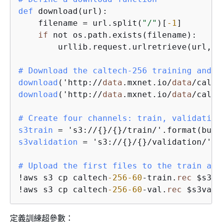
def
 download(url):

    filename = url.split(
"/"
)[
-1
]

if
 not os.path.exists(filename):

        urllib.request.urlretrieve(url, f
# Download the caltech-256 training and v
download
('http://
data
.mxnet.io/
data
/calte
download
('http://
data
.mxnet.io/
data
/calte
# Create four channels: train, validation
s3train
 = 's3://
{
}/
{
s3validation
 = 's3://
{
}/
{
}/validation/'.f
# Upload the first files to the train and
!aws s3 cp caltech
-256
-60
-train.
rec
 $s3tr
!aws s3 cp caltech
-256
-60
-val.
rec
 $s3vali
定義訓練超參數：