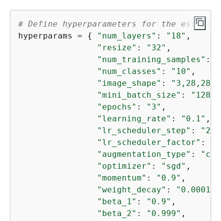
# Define hyperparameters for the estimato
hyperparams = 
{
"num_layers"
: 
"18"
,

"resize"
: 
"32"
,

"num_training_samples"
: 
"
"num_classes"
: 
"10"
,

"image_shape"
: 
"3,28,28"
,

"mini_batch_size"
: 
"128"
,

"epochs"
: 
"3"
,

"learning_rate"
: 
"0.1"
,

"lr_scheduler_step"
: 
"2,3
"lr_scheduler_factor"
: 
"0
"augmentation_type"
: 
"cro
"optimizer"
: 
"sgd"
,

"momentum"
: 
"0.9"
,

"weight_decay"
: 
"0.0001"
,

"beta_1"
: 
"0.9"
,

"beta_2"
: 
"0.999"
,
