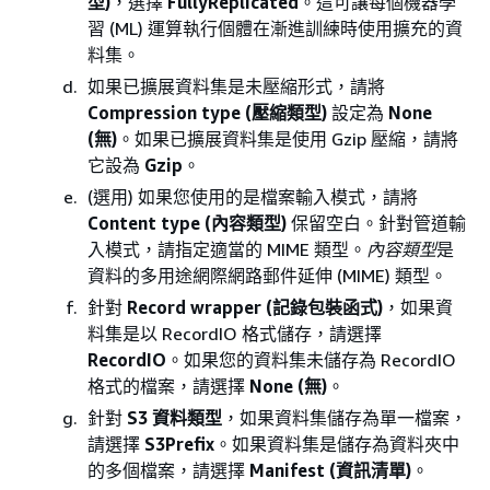
型)
，選擇
FullyReplicated
。這可讓每個機器學
習 (ML) 運算執行個體在漸進訓練時使用擴充的資
料集。
如果已擴展資料集是未壓縮形式，請將
Compression type (壓縮類型)
設定為
None
(無)
。如果已擴展資料集是使用 Gzip 壓縮，請將
它設為
Gzip
。
(選用) 如果您使用的是檔案輸入模式，請將
Content type (內容類型)
保留空白。針對管道輸
入模式，請指定適當的 MIME 類型。
內容類型
是
資料的多用途網際網路郵件延伸 (MIME) 類型。
針對
Record wrapper (記錄包裝函式)
，如果資
料集是以 RecordIO 格式儲存，請選擇
RecordIO
。如果您的資料集未儲存為 RecordIO
格式的檔案，請選擇
None (無)
。
針對
S3 資料類型
，如果資料集儲存為單一檔案，
請選擇
S3Prefix
。如果資料集是儲存為資料夾中
的多個檔案，請選擇
Manifest (資訊清單)
。