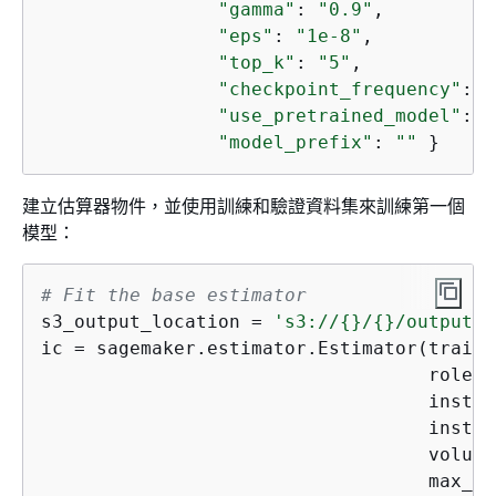
"gamma"
: 
"0.9"
,

"eps"
: 
"1e-8"
,

"top_k"
: 
"5"
,

"checkpoint_frequency"
: 
"
"use_pretrained_model"
: 
"
"model_prefix"
: 
""
 }
建立估算器物件，並使用訓練和驗證資料集來訓練第一個
模型：
# Fit the base estimator
s3_output_location = 
's3://
{
}/
{
}/output'
.
ic = sagemaker.estimator.Estimator(traini
                                   role,

                                   instan
                                   instan
                                   volume
                                   max_ru