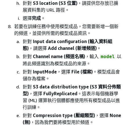
針對
S3 location (S3 位置)
，請提供您存放已擴
展資料集的 URL 路徑。
選擇
完成
。
若要在訓練任務中使用模型成品，您需要新增一個新
的頻道，並提供所需的模型成品資訊。
針對
Input data configuration (輸入資料組
態)
，請選擇
Add channel (新增頻道)
。
針對
Channel name (頻道名稱)
，輸入
以
model
將此頻道識別為模型成品的來源。
針對
InputMode
，選擇
File (檔案)
。模型成品會
儲存為檔案。
針對
S3 data distribution type (S3 資料分佈類
型)
，選擇
FullyReplicated
。這表示每個機器學
習 (ML) 運算執行個體都應使用所有模型成品以進
行訓練。
針對
Compression type (壓縮類型)
，選擇
None
(無)
，因為我們要將模型用於頻道。