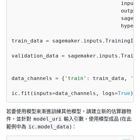
                                   input_
                                   output
                                   sagema
                                   hyperp
train_data = sagemaker.inputs.TrainingInp
                                        c
validation_data = sagemaker.inputs.Traini
                                         
data_channels = 
{
'train'
: train_data, 
'va
ic.fit(inputs=data_channels, logs=
True
)
若要使用模型來漸進訓練其他模型，請建立新的估算器物
件，並針對
輸入引數，使用模型成品 (在此
model_uri
範例中為
)：
ic.model_data