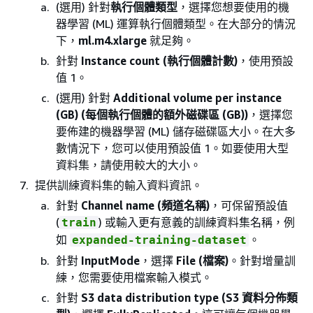
(選用) 針對
執行個體類型
，選擇您想要使用的機
器學習 (ML) 運算執行個體類型。在大部分的情況
下，
ml.m4.xlarge
就足夠。
針對
Instance count (執行個體計數)
，使用預設
值 1。
(選用) 針對
Additional volume per instance
(GB) (每個執行個體的額外磁碟區 (GB))
，選擇您
要佈建的機器學習 (ML) 儲存磁碟區大小。在大多
數情況下，您可以使用預設值 1。如要使用大型
資料集，請使用較大的大小。
提供訓練資料集的輸入資料資訊。
針對
Channel name (頻道名稱)
，可保留預設值
(
) 或輸入更有意義的訓練資料集名稱，例
train
如
。
expanded-training-dataset
針對
InputMode
，選擇
File (檔案)
。針對增量訓
練，您需要使用檔案輸入模式。
針對
S3 data distribution type (S3 資料分佈類