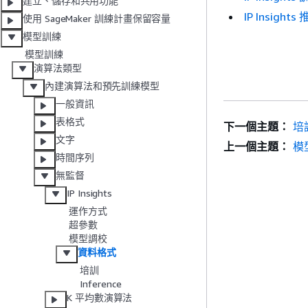
建立、儲存和共用功能
IP Insigh
使用 SageMaker 訓練計畫保留容量
模型訓練
模型訓練
演算法類型
內建演算法和預先訓練模型
一般資訊
表格式
下一個主題：
培
文字
上一個主題：
模
時間序列
無監督
IP Insights
運作方式
超參數
模型調校
資料格式
培訓
Inference
K 平均數演算法