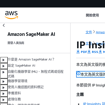
開始使用
文件
Amaz
Amazon SageMaker AI
IP In
文件
Amaz
開發人員指南
PDF
RSS
M
什麼是 Amazon SageMaker AI？
本文為英文版的
設定 SageMaker AI
自動化機器學習 (ML)、無程式碼或低程
本文為英文版
式碼
機器學習環境
本節提供 IP I
使用人機迴圈的資料標記
準備資料
主題
處理任務
IP Insigh