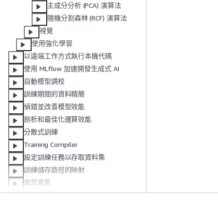
主成分分析 (PCA) 演算法
隨機分割森林 (RCF) 演算法
視覺
使用強化學習
以遠端工作方式執行本機代碼
使用 MLflow 加速開發生成式 AI
自動模型調校
訓練期間的資料精簡
偵錯並改善模型效能
剖析和最佳化運算效能
分散式訓練
Training Compiler
設定訓練任務以存取資料集
訓練儲存路徑的映射
異質叢集
使用增量訓練
受管 Spot 訓練
受管暖集區