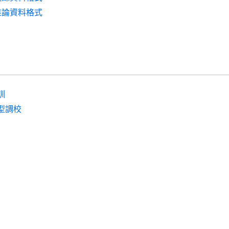
ts 推論資料格式
訓
型調校