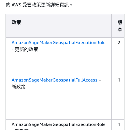
的 AWS 受管政策更新詳細資訊。
政策
版
本
AmazonSageMakerGeospatialExecutionRole
2
- 更新的政策
AmazonSageMakerGeospatialFullAccess
–
1
新政策
AmazonSageMakerGeospatialExecutionRole
1