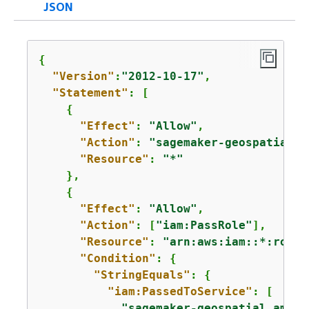
JSON
{
"Version"
:
"2012-10-17"
,

"Statement"
: [

{
"Effect"
: 
"Allow"
,

"Action"
: 
"sagemaker-geospatial:*
"Resource"
: 
"*"
    },

{
"Effect"
: 
"Allow"
,

"Action"
: [
"iam:PassRole"
],

"Resource"
: 
"arn:aws:iam::*:role/
"Condition"
: 
{
"StringEquals"
: 
{
"iam:PassedToService"
: [

"sagemaker-geospatial.amazo