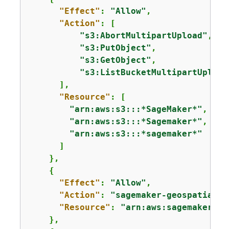
"Effect"
: 
"Allow"
,

"Action"
: [

"s3:AbortMultipartUpload"
,

"s3:PutObject"
,

"s3:GetObject"
,

"s3:ListBucketMultipartUpload
      ],

"Resource"
: [

"arn:aws:s3:::*SageMaker*"
,

"arn:aws:s3:::*Sagemaker*"
,

"arn:aws:s3:::*sagemaker*"
      ]

    },

{
"Effect"
: 
"Allow"
,

"Action"
: 
"sagemaker-geospatial:G
"Resource"
: 
"arn:aws:sagemaker-ge
    },
