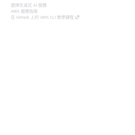
選擇生成式 AI 服務
AWS 服務指南
在 GitHub 上的 AWS CLI 教學課程
開發人員工具
AWS 程式碼範例庫
AWS CLI
AWS 建構家中心
AWS 開發人員工具部落格
實用的連結
下載 AWS 文件 MCP 伺服器
登入 AWS Console
AWS re:Post
隱私權
網站條款
Cookie 偏好設定
©
2026, Amazon Web Services, Inc.或其附屬公司。保留
中文 (繁體)
所有權利。