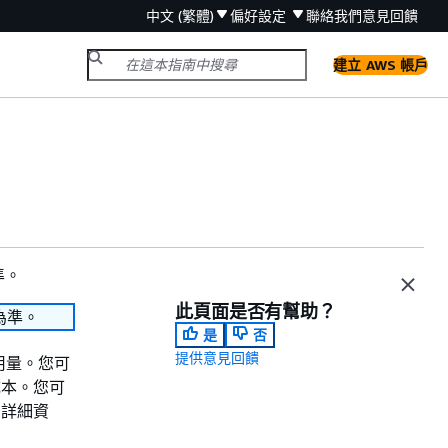
中文 (繁體)
偏好設定
聯絡我們
意見回饋
建立 AWS 帳戶
準。
此頁面是否有幫助？
為準。
是
否
提供意見回饋
的用量。您可
成本。您可
的詳細資