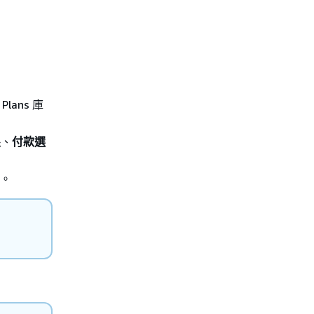
Plans 庫
限
、
付款選
塊。