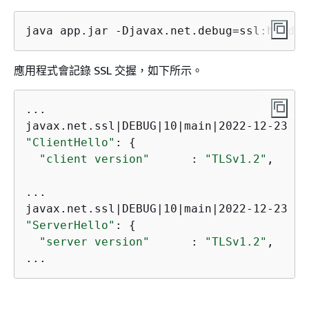
java app.jar -Djavax.net.debug=ssl:handsh
應用程式會記錄 SSL 交握，如下所示。
...

"ClientHello"
: 
{
"client version"
      : 
"TLSv1.2"
,

...

"ServerHello"
: 
{
"server version"
      : 
"TLSv1.2"
,

...