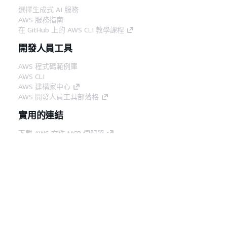
選擇生成式 AI 服務
AWS 服務指南
在 GitHub 上的 AWS CLI 教學課程
開發人員工具
AWS 程式碼範例庫
AWS CLI
AWS 建構家中心
AWS 開發人員工具部落格
實用的連結
下載 AWS 文件 MCP 伺服器
登入 AWS Console
AWS re:Post
隱私權
網站條款
Cookie 偏好設定
©
2026, Amazon Web Services, Inc.或其附屬公司。保留
中文 (繁體)
所有權利。