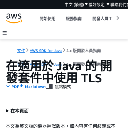
中文 (繁體)
偏好設定
聯絡我們
開始使用
服務指南
開發人員工具
文件
AWS SDK for Java
2.x 版開發人員指南
在適用於 Java 的 開
文件
AWS SDK for Java
2.x 版開發人員指南
發套件中使用 TLS
PDF
Markdown
焦點模式
在本頁面
本文為英文版的機器翻譯版本，如內容有任何歧義或不一