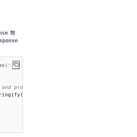
物
nse
sponse
es(
function
(
error, data
) 
{
 and properties
ringify(
this
.httpResponse));
