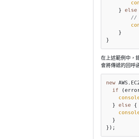
co
    } 
else
//
co
    }

}
在上述範例中，
會將傳遞的回呼
new
 AWS.EC
if
 (erro
consol
  } 
else
{
consol
  }

});