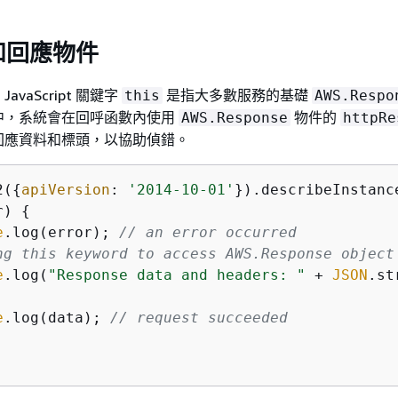
和回應物件
vaScript 關鍵字
是指大多數服務的基礎
this
AWS.Respo
中，系統會在回呼函數內使用
物件的
AWS.Response
httpRe
回應資料和標頭，以協助偵錯。
2(
{
apiVersion
: 
'2014-10-01'
}).describeInstanc
r) 
{
e
.log(error); 
// an error occurred
ng this keyword to access AWS.Response object
e
.log(
"Response data and headers: "
 + 
JSON
.st
e
.log(data); 
// request succeeded