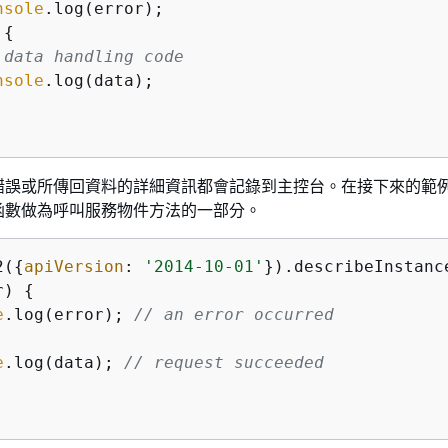
nsole
.log(error);

{
 data handling code
nsole
.log(data);

錯誤或所傳回資料的詳細資訊都會記錄到主控台。在接下來的範
函數做為呼叫服務物件方法的一部分。
2(
{
apiVersion
: 
'2014-10-01'
}).describeInstanc
r) 
{
e
.log(error); 
// an error occurred
e
.log(data); 
// request succeeded