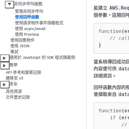
非同步呼叫服務
能建立
AWS.Re
管理非同步呼叫
個參數。這類回
使用回呼函數
使用請求物件事件接聽程式
使用 async/await
function
(
e
使用 Promise
// cal
使用回應物件
}
使用 JSON
重試
適用於 JavaScript 的 SDK 程式碼範例
當系統傳回成功
教學
內容便可供
dat
API 參考和變更記錄
詳細資訊。
遷移至 v3
安全
回呼函數內部的
其他資源
會擷取來自
dat
文件歷史記錄
function
(
e
if
 (er
//