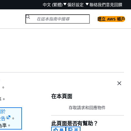
中文 (繁體)
偏好設定
聯絡我們
意見回饋
建立 AWS 帳戶
於
告
。
在本頁面
準。
存取請求和回應物件
用於
公告
。
此頁面是否有幫助？
為準。
是
否