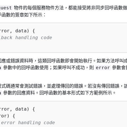
物件的每個服務物件方法，都能接受將非同步回呼函數
quest
呼函數的簽章如下所示：
rror, data
) 
{
lback handling code
回應或錯誤資料時，這類回呼函數即會開始執行。如果方法呼叫
參數中的回呼函數使用；如果呼叫不成功，則
參數會
a
error
程式碼通常會測試錯誤，並處理傳回的錯誤。若沒有傳回錯誤，
參數的回應資料。回呼函數的基本形式如下方範例所示。
a
rror, data
) 
{
ror) 
{
 error handling code