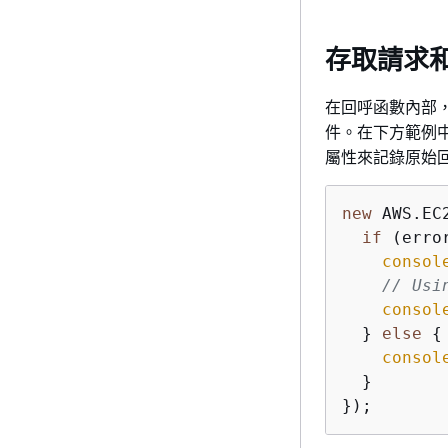
存取請求
在回呼函數內部，Ja
件。在下方範例
屬性來記錄原始
new
 AWS.EC
if
 (erro
consol
// Usi
consol
  } 
else
{
consol
  }

});