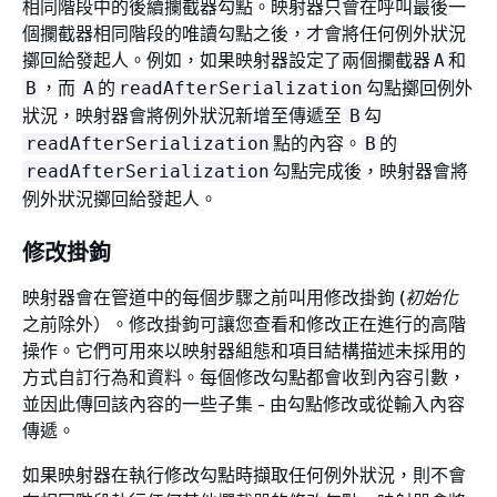
相同階段中的後續攔截器勾點。映射器只會在呼叫最後一
個攔截器相同階段的唯讀勾點之後，才會將任何例外狀況
擲回給發起人。例如，如果映射器設定了兩個攔截器
和
A
，而
的
勾點擲回例外
B
A
readAfterSerialization
狀況，映射器會將例外狀況新增至傳遞至
勾
B
點的內容。
的
readAfterSerialization
B
勾點完成後，映射器會將
readAfterSerialization
例外狀況擲回給發起人。
修改掛鉤
映射器會在管道中的每個步驟之前叫用修改掛鉤 (
初始化
之前除外）。修改掛鉤可讓您查看和修改正在進行的高階
操作。它們可用來以映射器組態和項目結構描述未採用的
方式自訂行為和資料。每個修改勾點都會收到內容引數，
並因此傳回該內容的一些子集 - 由勾點修改或從輸入內容
傳遞。
如果映射器在執行修改勾點時擷取任何例外狀況，則不會