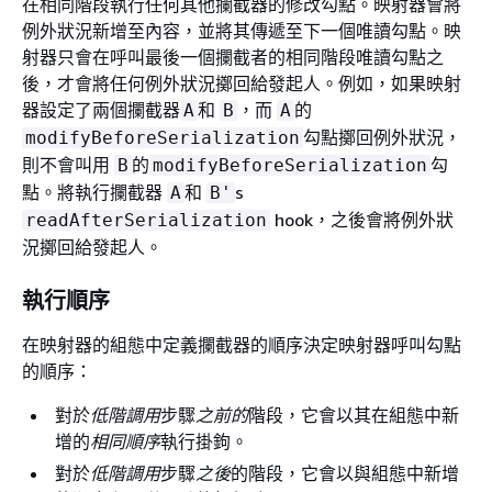
在相同階段執行任何其他攔截器的修改勾點。映射器會將
例外狀況新增至內容，並將其傳遞至下一個唯讀勾點。映
射器只會在呼叫最後一個攔截者的相同階段唯讀勾點之
後，才會將任何例外狀況擲回給發起人。例如，如果映射
器設定了兩個攔截器
和
，而
的
A
B
A
勾點擲回例外狀況，
modifyBeforeSerialization
則不會叫用
的
勾
B
modifyBeforeSerialization
點。將執行攔截器
和
s
A
B'
hook，之後會將例外狀
readAfterSerialization
況擲回給發起人。
執行順序
在映射器的組態中定義攔截器的順序決定映射器呼叫勾點
的順序：
對於
低階調用
步驟
之前的
階段，它會以其在組態中新
增的
相同順序
執行掛鉤。
對於
低階調用
步驟
之後
的階段，它會以與組態中新增