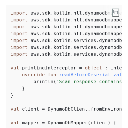
import
import
import
import
import
import
 aws.sdk.kotlin.services.dynamodb.m
import
 aws.sdk.kotlin.services.dynamodb.m
val
 printingInterceptor = 
object
 : Interc
override
fun
readBeforeDeserializatio
        println(
"Scan response contains 
$
    }

}

val
 client = DynamoDbClient.fromEnvironmen
val
 mapper = DynamoDbMapper(client) 
{