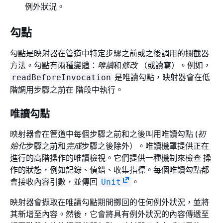
例外狀況。
勾點
勾點是映射器在管道中特定步驟之前或之後調用的攔截器
方法。勾點有兩種變體：
唯讀
和
修改
（或讀寫）。例如，
是唯讀勾點，映射器會在低
readBeforeInvocation
階調用步驟之前在 階段中執行。
唯讀勾點
映射器會在管道中每個步驟之前和之後叫用唯讀勾點 (
初
始化
步驟之前和
完成
步驟之後除外）。唯讀機罩提供正在
進行的高階操作的唯讀檢視。它們提供一種機制來檢查 操
作的狀態，例如記錄、偵錯、收集指標。每個唯讀勾點都
會接收內容引數，並傳回
。
Unit
映射器會擷取在唯讀勾點期間擲回的任何例外狀況，並將
其新增至內容。然後，它會將具有例外狀況的內容傳遞至