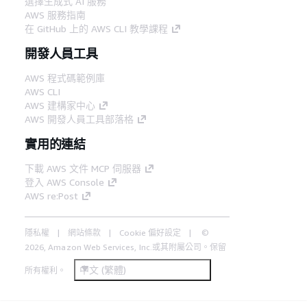
選擇生成式 AI 服務
AWS 服務指南
在 GitHub 上的 AWS CLI 教學課程
開發人員工具
AWS 程式碼範例庫
AWS CLI
AWS 建構家中心
AWS 開發人員工具部落格
實用的連結
下載 AWS 文件 MCP 伺服器
登入 AWS Console
AWS re:Post
隱私權
網站條款
Cookie 偏好設定
©
2026, Amazon Web Services, Inc.或其附屬公司。保留
中文 (繁體)
所有權利。