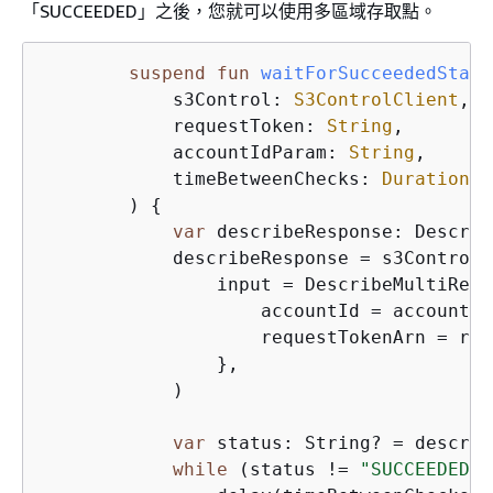
「SUCCEEDED」之後，您就可以使用多區域存取點。
suspend
fun
waitForSucceededStatu
            s3Control: 
S3ControlClient
,

            requestToken: 
String
,

            accountIdParam: 
String
,

            timeBetweenChecks: 
Duration
 =
        )
{
var
 describeResponse: Describ
            describeResponse = s3Control.
                input = DescribeMultiRegi
                    accountId = accountId
                    requestTokenArn = req
                },

            )

var
 status: String? = describ
while
 (status != 
"SUCCEEDED"
)