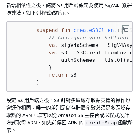
新增相依性之後，請將 S3 用戶端設定為使用 SigV4a 簽署
演算法，如下列程式碼所示。
suspend
fun
createS3Client
()
: S3C
// Configure your S3Client to
val
 sigV4aScheme = SigV4Asymm
val
 s3 = S3Client.fromEnviron
                authSchemes = listOf(sigV
            }

return
 s3

設定 S3 用戶端之後，S3 針對多區域存取點支援的操作也
會運作相同。唯一的差別是儲存貯體參數必須是多區域存
取點的 ARN。您可以從 Amazon S3 主控台或以程式設計
方式取得 ARN，如先前傳回 ARN 的
函數所
createMrap
示。