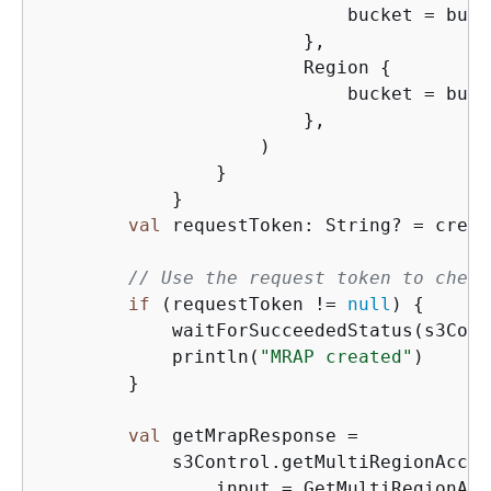
                            bucket = buck
                        },

                        Region 
{
                            bucket = buck
                        },

                    )

                }

            }

val
 requestToken: String? = creat
// Use the request token to check
if
 (requestToken != 
null
) 
{
            waitForSucceededStatus(s3Cont
            println(
"MRAP created"
)

        }

val
 getMrapResponse =

            s3Control.getMultiRegionAcces
                input = GetMultiRegionAcc