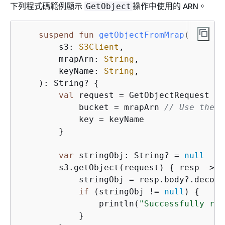
下列程式碼範例顯示
操作中使用的 ARN。
GetObject
suspend
fun
getObjectFromMrap
(

        s3: 
S3Client
,

        mrapArn: 
String
,

        keyName: 
String
,

    )
: String? 
{
val
 request = GetObjectRequest 
{
            bucket = mrapArn 
// Use the A
            key = keyName

        }

var
 stringObj: String? = 
null
        s3.getObject(request) 
{
 resp ->

            stringObj = resp.body?.decode
if
 (stringObj != 
null
) 
{
                println(
"Successfully rea
            }
