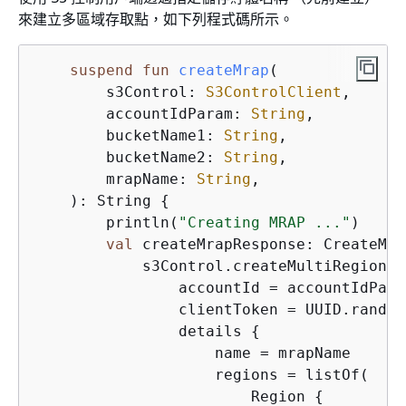
來建立多區域存取點，如下列程式碼所示。
suspend
fun
createMrap
(

        s3Control: 
S3ControlClient
,

        accountIdParam: 
String
,

        bucketName1: 
String
,

        bucketName2: 
String
,

        mrapName: 
String
,

    )
: String 
{
        println(
"Creating MRAP ..."
)

val
 createMrapResponse: CreateMul
            s3Control.createMultiRegionAc
                accountId = accountIdParam
                clientToken = UUID.random
                details 
{
                    name = mrapName

                    regions = listOf(

                        Region 
{