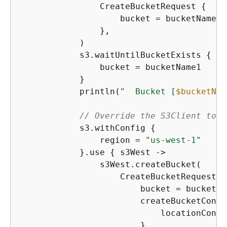
                CreateBucketRequest 
{
                    bucket = bucketName1

                },

            )

            s3.waitUntilBucketExists 
{
                bucket = bucketName1

            }

            println(
"  Bucket [
$bucketNam
// Override the S3Client to w
            s3.withConfig 
{
                region = 
"us-west-1"
            }.use 
{
 s3West ->

                s3West.createBucket(

                    CreateBucketRequest 
{
                        bucket = bucketNam
                        createBucketConfi
                            locationConst
                        }
