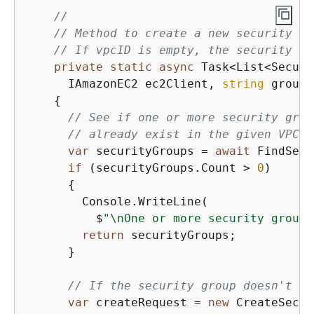
//
// Method to create a new security gr
// If vpcID is empty, the security gr
private
static
async
 Task<List<Securi
      IAmazonEC2 ec2Client, 
string
 groupN
{
// See if one or more security grou
// already exist in the given VPC. 
var
 securityGroups = 
await
 FindSecu
if
 (securityGroups.Count > 
0
)

{
        Console.WriteLine(

          $
"\nOne or more security groups
return
 securityGroups;

      }

// If the security group doesn't al
var
 createRequest = 
new
 CreateSecur