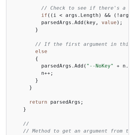
// Check to see if there's a va
if
((i < args.Length) && (!args[
          parsedArgs.Add(key, 
value
);

        }

// If the first argument in this 
else
{
          parsedArgs.Add(
"--NoKey"
 + n.To
          n++;

        }

      }

return
 parsedArgs;

    }

//
// Method to get an argument from the