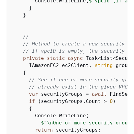
        Console.WriteLine(
$"VpcId (if any
      }

    }

//
// Method to create a new security gr
// If vpcID is empty, the security gr
private
static
async
 Task<List<Securi
      IAmazonEC2 ec2Client, 
string
 groupN
{
// See if one or more security grou
// already exist in the given VPC. 
var
 securityGroups = 
await
 FindSecu
if
 (securityGroups.Count > 
0
)

{
        Console.WriteLine(

$"\nOne or more security groups
return
 securityGroups;
