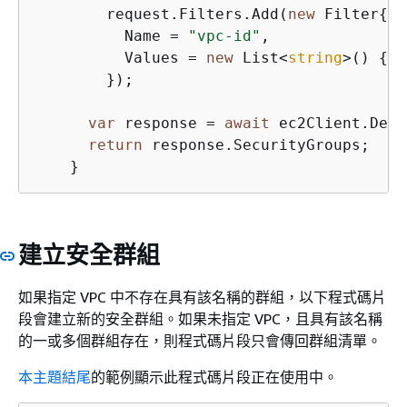
        request.Filters.Add(
new
 Filter
{
          Name = 
"vpc-id"
,

          Values = 
new
 List<
string
>() 
{
 v
        });

var
 response = 
await
 ec2Client.Desc
return
 response.SecurityGroups;

    }
建立安全群組
如果指定 VPC 中不存在具有該名稱的群組，以下程式碼片
段會建立新的安全群組。如果未指定 VPC，且具有該名稱
的一或多個群組存在，則程式碼片段只會傳回群組清單。
本主題結尾
的範例顯示此程式碼片段正在使用中。