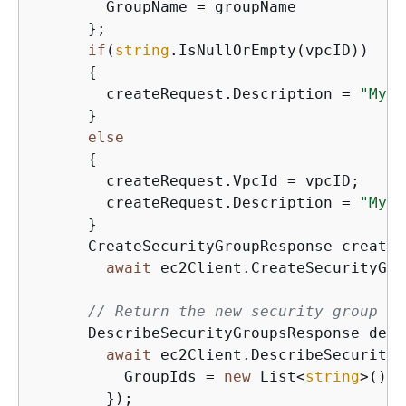
        GroupName = groupName

      };

if
(
string
.IsNullOrEmpty(vpcID))

{
        createRequest.Description = 
"My .
      }

else
{
        createRequest.VpcId = vpcID;

        createRequest.Description = 
"My .
      }

      CreateSecurityGroupResponse createR
await
 ec2Client.CreateSecurityGro
// Return the new security group
      DescribeSecurityGroupsResponse desc
await
 ec2Client.DescribeSecurityG
          GroupIds = 
new
 List<
string
>() 
{
        });
