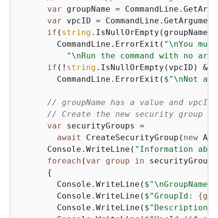
var
 groupName = CommandLine.GetArgu
var
 vpcID = CommandLine.GetArgument
if
(
string
.IsNullOrEmpty(groupName))

        CommandLine.ErrorExit(
"\nYou must
"\nRun the command with no argu
if
(!
string
.IsNullOrEmpty(vpcID) && 
        CommandLine.ErrorExit(
$"\nNot a v
// groupName has a value and vpcID 
// Create the new security group an
var
 securityGroups =

await
 CreateSecurityGroup(
new
 Ama
      Console.WriteLine(
"Information abou
foreach
(
var
group
in
 securityGroups)
{
        Console.WriteLine(
$"\nGroupName: 
        Console.WriteLine(
$"GroupId: 
{
gro
        Console.WriteLine(
$"Description: 