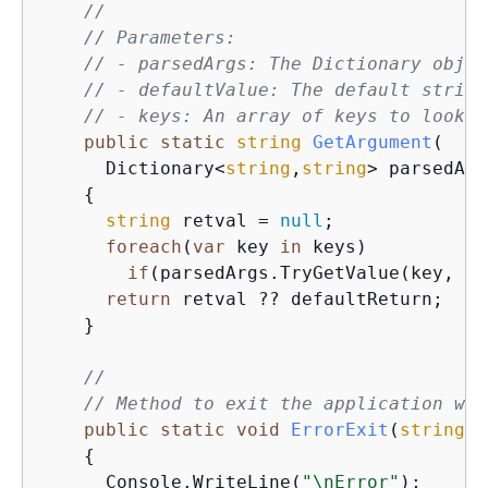
//
// Parameters:
// - parsedArgs: The Dictionary objec
// - defaultValue: The default string
// - keys: An array of keys to look f
public
static
string
GetArgument
(
      Dictionary<
string
,
string
> parsedArg
{
string
 retval = 
null
;

foreach
(
var
 key 
in
 keys)

if
(parsedArgs.TryGetValue(key, 
ou
return
 retval ?? defaultReturn;

    }

//
// Method to exit the application wit
public
static
void
ErrorExit
(
string
 m
{
      Console.WriteLine(
"\nError"
);
