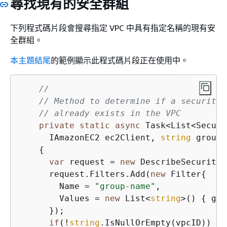
尋找現有的安全群組
下列程式碼片段會搜尋指定 VPC 中具有指定名稱的現有安
全群組。
本主題結尾
的範例顯示此程式碼片段正在使用中。
//
// Method to determine if a security 
// already exists in the VPC
private
static
async
 Task<List<Securi
      IAmazonEC2 ec2Client, 
string
 groupN
{
var
 request = 
new
 DescribeSecurityG
      request.Filters.Add(
new
 Filter
{
        Name = 
"group-name"
,

        Values = 
new
 List<
string
>() 
{
 gro
      });

if
(!
string
.IsNullOrEmpty(vpcID))
