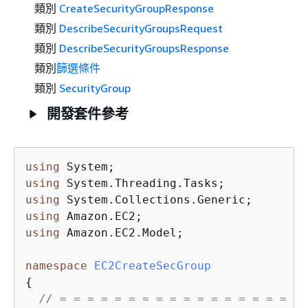
類別
CreateSecurityGroupResponse
類別
DescribeSecurityGroupsRequest
類別
DescribeSecurityGroupsResponse
類別
篩選條件
類別
SecurityGroup
開發套件參考
using
using
using
using
using
 Amazon.EC2.Model;

namespace
EC2CreateSecGroup
{
// = = = = = = = = = = = = = = = = = = 