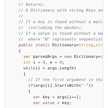
// Returns:
// A Dictionary with string Keys and 
//
// If a key is found without a matchi
//  (including the dashes).
// If a value is found without a matc
//  where "N" represents sequential n
public
static
 Dictionary<
string
,
strin
{
var
 parsedArgs = 
new
 Dictionary<
str
int
 i = 
0
, n = 
0
;

while
(i < args.Length)

{
// If the first argument in this 
if
(args[i].StartsWith(
"-"
))

{
var
 key = args[i++];

var
value
 = key;
