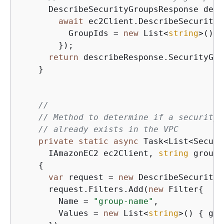
      DescribeSecurityGroupsResponse desc
await
 ec2Client.DescribeSecurityG
          GroupIds = 
new
 List<
string
>() 
{
        });

return
 describeResponse.SecurityGro
    }

//
// Method to determine if a security 
// already exists in the VPC
private
static
async
 Task<List<Securi
      IAmazonEC2 ec2Client, 
string
 groupN
{
var
 request = 
new
 DescribeSecurityG
      request.Filters.Add(
new
 Filter
{
        Name = 
"group-name"
,

        Values = 
new
 List<
string
>() 
{
 gro