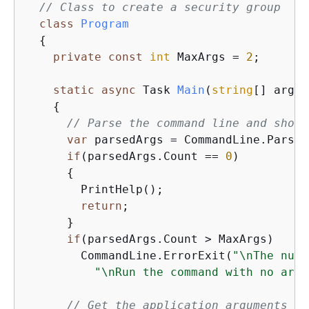
// Class to create a security group
class
Program
{
private
const
int
 MaxArgs = 
2
;

static
async
 Task 
Main
(
string
[] args
)
{
// Parse the command line and show 
var
 parsedArgs = CommandLine.Parse(
if
(parsedArgs.Count == 
0
)

{
        PrintHelp();

return
;

      }

if
(parsedArgs.Count > MaxArgs)

        CommandLine.ErrorExit(
"\nThe numb
"\nRun the command with no argu
// Get the application arguments fr