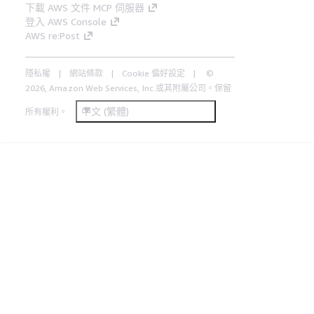
下載 AWS 文件 MCP 伺服器
登入 AWS Console
AWS re:Post
隱私權
網站條款
Cookie 偏好設定
©
2026, Amazon Web Services, Inc.或其附屬公司。保留
中文 (繁體)
所有權利。