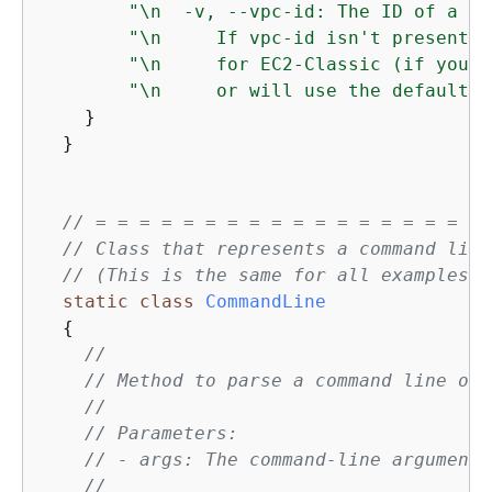
"\n  -v, --vpc-id: The ID of a VP
"\n     If vpc-id isn't present, 
"\n     for EC2-Classic (if your 
"\n     or will use the default V
    }

  }

// = = = = = = = = = = = = = = = = = = 
// Class that represents a command line
// (This is the same for all examples. 
static
class
CommandLine
{
//
// Method to parse a command line of 
//
// Parameters:
// - args: The command-line arguments
//