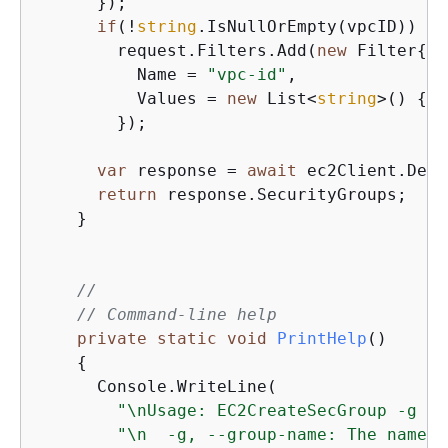
      });

if
(!
string
.IsNullOrEmpty(vpcID))

        request.Filters.Add(
new
 Filter
{
          Name = 
"vpc-id"
,

          Values = 
new
 List<
string
>() 
{
 v
        });

var
 response = 
await
 ec2Client.Desc
return
 response.SecurityGroups;

    }

//
// Command-line help
private
static
void
PrintHelp
(
)
{
      Console.WriteLine(

"\nUsage: EC2CreateSecGroup -g <g
"\n  -g, --group-name: The name y