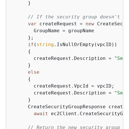
      }

// If the security group doesn't al
var
 createRequest = 
new
 CreateSecur
        GroupName = groupName

      };

if
(
string
.IsNullOrEmpty(vpcID))

{
        createRequest.Description = 
"Secu
      }

else
{
        createRequest.VpcId = vpcID;

        createRequest.Description = 
"Secu
      }

      CreateSecurityGroupResponse createR
await
 ec2Client.CreateSecurityGro
// Return the new security group