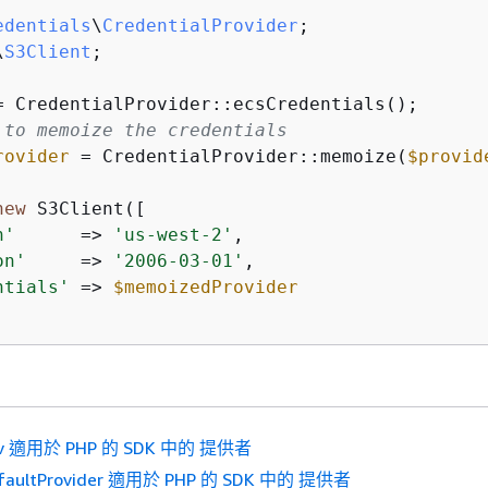
edentials
\
CredentialProvider
\
S3Client
;

 to memoize the credentials
rovider
 = CredentialProvider::memoize(
$provid
new
 S3Client([

n'
      => 
'us-west-2'
,

on'
     => 
'2006-03-01'
,

ntials'
 => 
$memoizedProvider
v 適用於 PHP 的 SDK 中的 提供者
faultProvider 適用於 PHP 的 SDK 中的 提供者