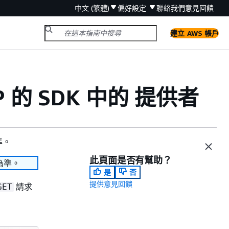
中文 (繁體)
偏好設定
聯絡我們
意見回饋
建立 AWS 帳戶
 的 SDK 中的 提供者
準。
此頁面是否有幫助？
為準。
是
否
提供意見回饋
請求
GET