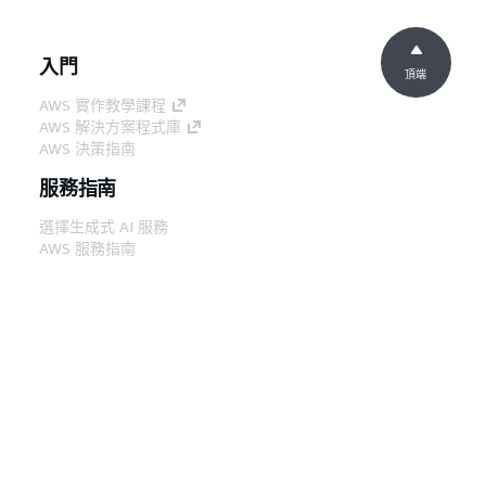
入門
頂端
AWS 實作教學課程
AWS 解決方案程式庫
AWS 決策指南
服務指南
選擇生成式 AI 服務
AWS 服務指南
在 GitHub 上的 AWS CLI 教學課程
開發人員工具
AWS 程式碼範例庫
AWS CLI
AWS 建構家中心
AWS 開發人員工具部落格
實用的連結