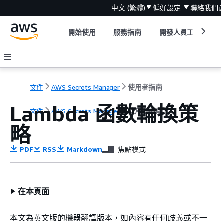
中文 (繁體)
偏好設定
聯絡我們
開始使用
服務指南
開發人員工具
文件
AWS Secrets Manager
使用者指南
Lambda 函數輪換策
文件
AWS Secrets Manager
使用者指南
略
PDF
RSS
Markdown
焦點模式
在本頁面
本文為英文版的機器翻譯版本，如內容有任何歧義或不一